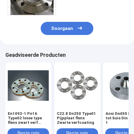
DIN2502 DIN2503 DE
PLAATflens
Doorgaan
Geadviseerde Producten
En1092-1 Pn16
C22.8 Dn250 Type01
Ansi Dn450 La
Type02 losse type
Pijpplaat flens
tot buis Din E
flens zwart verf
Zwarte verfcoating
1
lassen
Beste prijs
Beste prijs
Beste pri