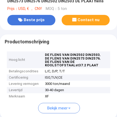
DIN2573 DIN2576 DIN2502 DIN2503 DE PLAATflens
Prijs：USD, € ， CNY
MOQ：5 ton
Beste prijs
Contact nu
Productomschrijving
,
DE FLENS VAN DIN2502 DIN2503
,
DE FLENS VAN DIN2573 DIN2576
Hoog licht
DE FLENS VAN DE
KOOLSTOFSTAALst37.2 PLAAT
Betalingscondities
L/C, D/P, T/T
Certificering
ISO,TUV,CE
Levering vermogen
3000 ton/maand
Levertijd
30-40 dagen
Merknaam
XF
Bekijk meer