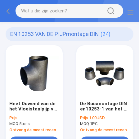
EN 10253 VAN DE PIJPmontage DIN
(24)
Heet Duwend van de
De Buismontage DIN
het Vloeistaalpijp van
en10253-1 van het de
DIN EN10253 van de
Elleboogt-stuk van
Prijs:
---
Prijs:
1.00USD
de Montageelleboog
P265GH het
MOQ:
5tons
MOQ:
1PC
het T-
Naadloze
stukreductiemiddel
Reductiemiddel GLB
Ontvang de meest recente Prijs
Ontvang de meest recente Prijs
GLB
van de staalStuiklas