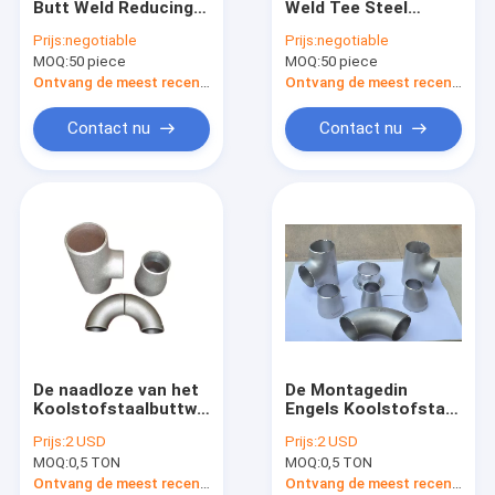
Butt Weld Reducing
Weld Tee Steel
PIJPmontage SGP JIS B2311
Tee Pipe Fitting Din
naadloze Dn800
Prijs:
negotiable
Prijs:
negotiable
En 10253 Voor olie
betrouwbare
MOQ:
STEEL PIPE ELBOW
50 piece
MOQ:
50 piece
toepassingen
oplossing voor
leidingen
Ontvang de meest recente Prijs
Ontvang de meest recente Prijs
HET T-STUK VAN DE STAALpijp
Contact nu
Contact nu
Het Reductiemiddel van de staalpijp
Staalpijp GLB
FROGED-MONTAGE ASME B16.11
Koolstofstaalnaadloze buis
De naadloze van het
De Montagedin
Koolstofstaalbuttweld
Engels Koolstofstaal
van DIN En10253
10253 van de
Prijs:
2 USD
Prijs:
2 USD
Sch10 Montage
normsch20 Sch40
MOQ:
0,5 TON
MOQ:
0,5 TON
A234wpb
Sch80 Pijp
Ontvang de meest recente Prijs
Ontvang de meest recente Prijs