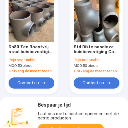
Dn80 Tee Roestvrij
Std Dikte naadloze
staal buisbevestiging
buisbevestiging Cs
Din En 10253 Gele
Gelijk Tee Dn100
Prijs:
negotiable
Prijs:
negotiable
verf Technieken
Grootte
MOQ:
50 piece
MOQ:
50 piece
gesmeed
Ontvang de meest recente Prijs
Ontvang de meest recente Prijs
Contact nu
Contact nu
Bespaar je tijd
Laat ons met u contact opnemen met de
beste producten.