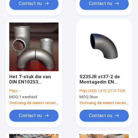
Contact nu
Contact nu
Het T-stuk die van
S235JR st37-2 de
DIN EN10253
Montagedin EN
Elleboogmontage
10253 T-
Prijs:
---
Prijs:
USD 1410-2110 TON
verminderen bedriegt
stukreductiemiddel
MOQ:
1 eenheid
MOQ:
3ton
ECC Reductiemiddel
GLB van de
GLB
Elleboogpijp
Ontvang de meest recente Prijs
Ontvang de meest recente Prijs
Contact nu
Contact nu