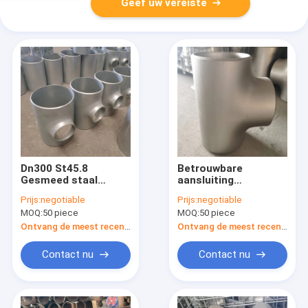
Geef uw vereiste
Dn300 St45.8
Betrouwbare
Gesmeed staal
aansluiting
buisbehang
Achterste gesp gelijk
Prijs:
negotiable
Prijs:
negotiable
Tee Zwarte verf
MOQ:
50 piece
MOQ:
50 piece
inbegrepen
Ontvang de meest recente Prijs
Ontvang de meest recente Prijs
Contact nu
Contact nu