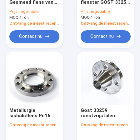
Gesmeed flens van
flenster GOST 33259
PIJPmontage SGP JIS B2311
roestvrij staal voor
Druk PN6-PN100
Prijs:
negotiable
Prijs:
negotiable
verbindingen van
Voor
MOQ:
STEEL PIPE ELBOW
1Ton
MOQ:
1Ton
pijpleidingen
buisverbindingen
Ontvang de meest recente Prijs
Ontvang de meest recente Prijs
HET T-STUK VAN DE STAALpijp
Contact nu
Contact nu
Het Reductiemiddel van de staalpijp
Staalpijp GLB
FROGED-MONTAGE ASME B16.11
Koolstofstaalnaadloze buis
Metallurgie
Gost 33259
lashalsflens Pn16
roestvrijstalen
Gost 33259
lasnekflens Dn15-
Ontvang de meest recente Prijs
Ontvang de meest recente Prijs
Verhoogde halsflens
Dn1000