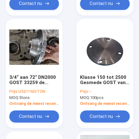
Contact nu
Contact nu
3/4“ aan 72“ DN2000
Klasse 150 tot 2500
GOST 33259 de
Gesmede GOST van
Flensct20 GOST van
de
Prijs:
USD1160/TON
Prijs:
--
de Staalplaat 12821
Koolstofstaalflens
MOQ:
5tons
MOQ:
100pcs
WN-Flenzen
33259 12820 12821
12836
Ontvang de meest recente Prijs
Ontvang de meest recente Prijs
Contact nu
Contact nu