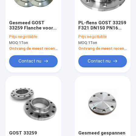
Contacteer ons
Gesmeed GOST
PL-flens GOST 33259
33259 Flanche voor
F321 DN150 PN16
FLENSansi B16.5 ASME B16.47
het verbinden van
Lashalsflens
Prijs:
negotiable
Prijs:
negotiable
pijpleidingen met een
MOQ:
1Ton
MOQ:
1Ton
nominale druk PN6 -
FLENSdin EN 1092-1
PN100
Ontvang de meest recente Prijs
Ontvang de meest recente Prijs
FLENS JIS B2220
Contact nu
Contact nu
FLENSgost 33259
FLENS BS 4504
FLENS AWWA C207-07
PIJPmontage ASME B16.9
EN 10253 VAN DE PIJPmontage DIN
GOST 33259
Gesmeed gespannen