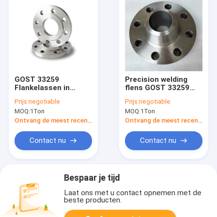
GOST 33259
Precision welding
Flankelassen in
flens GOST 33259
koolstof-roestvrij
PN100 Voor leidingen
Prijs:
negotiable
Prijs:
negotiable
staal of
verbindingen
MOQ:
1Ton
MOQ:
1Ton
legeringsstaal
Ontvang de meest recente Prijs
Ontvang de meest recente Prijs
Contact nu
Contact nu
Bespaar je tijd
Laat ons met u contact opnemen met de
beste producten.