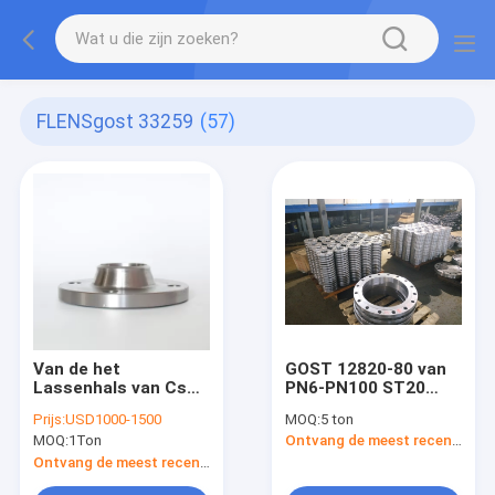
FLENSgost 33259
(57)
Van de het
GOST 12820-80 van
Lassenhals van Cs
PN6-PN100 ST20
SS van CT20
Flensgost 33259
Prijs:
USD1000-1500
MOQ:
5 ton
12X18H10T 904L van
TYPE 01 02 05 GOST
MOQ:
1Ton
Ontvang de meest recente Prijs
de de Plaatflens
12821 Cs CT20;
Gost 33259 DN900
16MN; SS 304/304L,
Ontvang de meest recente Prijs
DN750
316/316L