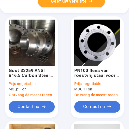
Geef uw vereiste
Gost 33259 ANSI
PN100 flens van
B16.5 Carbon Steel
roestvrij staal voor
Roestvrij platte
naadloze
Prijs:
negotiable
Prijs:
negotiable
lashalsflens
buisverbindingen
MOQ:
1Ton
MOQ:
1Ton
GOST-norm
Ontvang de meest recente Prijs
Ontvang de meest recente Prijs
Contact nu
Contact nu