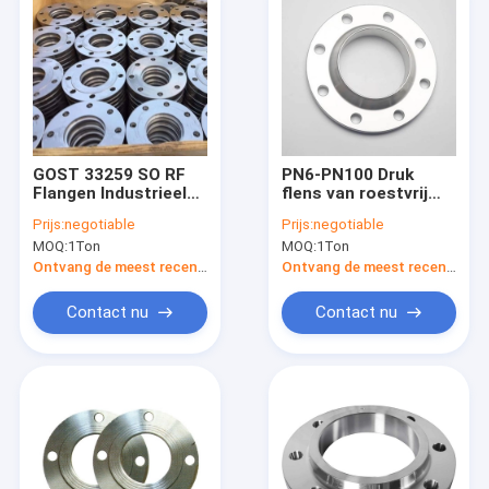
GOST 33259 SO RF
PN6-PN100 Druk
Flangen Industrieel
flens van roestvrij
Flangen Stalen
staal GOST 33259
Prijs:
negotiable
Prijs:
negotiable
Flangen Klasse 400
Lasverbinding
MOQ:
1Ton
MOQ:
1Ton
Ontvang de meest recente Prijs
Ontvang de meest recente Prijs
Contact nu
Contact nu
Thuis
Producten
Over ons