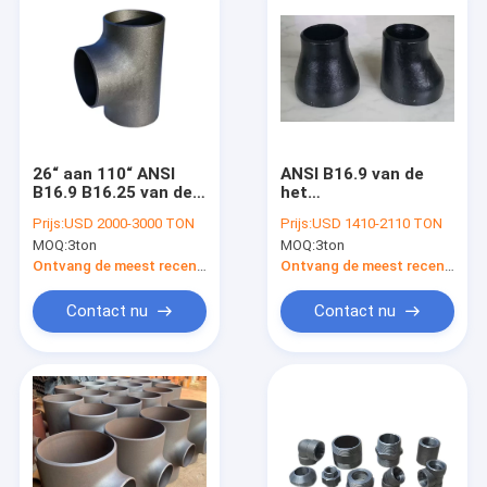
26“ aan 110“ ANSI
ANSI B16.9 van de
B16.9 B16.25 van de
het
het T-stuka234 WPB
Reductiemiddelena234
Prijs:
USD 2000-3000 TON
Prijs:
USD 1410-2110 TON
Elleboog van de
WPB P245GH
MOQ:
3ton
MOQ:
3ton
Staalpijp het T-
S235JRG2 ST372
stukreductiemiddel
Elleboog van de
Ontvang de meest recente Prijs
Ontvang de meest recente Prijs
EN10253
Staalpijp het T-stuk
EN10253
Contact nu
Contact nu
Huis
Producten
Ongeveer ons