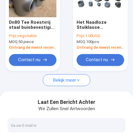
Fabrieksreis
Kwaliteitscontrole
Dn80 Tee Roestvrij
Het Naadloze
staal buisbevestiging
Stuiklasse
Contacteer ons
Din En 10253 Gele
Koolstofstaal van
Prijs:
negotiable
Prijs:
1.00USD
verf Technieken
DIN En10253 het
MOQ:
50 piece
MOQ:
100pcs
gesmeed
Passen van A234WPB
Nieuws
Ontvang de meest recente Prijs
Ontvang de meest recente Prijs
Gevallen
Contact nu
Contact nu
Bekijk meer
FLENSansi B16.5 ASME B16.47
FLENSdin EN 1092-1
Laat Een Bericht Achter
We Zullen Snel Antwoorden
FLENS JIS B2220
FLENSgost 33259