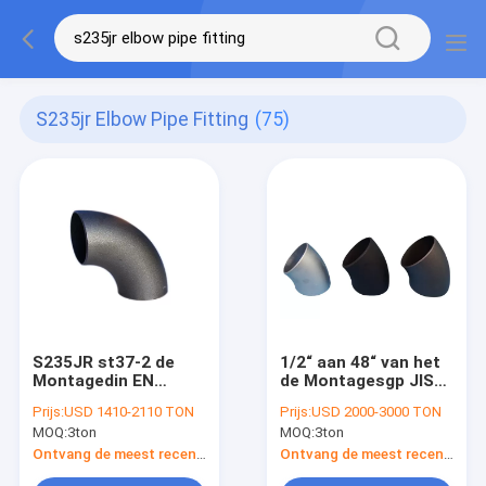
S235jr Elbow Pipe Fitting
(75)
S235JR st37-2 de
1/2“ aan 48“ van het
Montagedin EN
de Montagesgp JIS
10253 T-
B2311 T-stuk van de
Prijs:
USD 1410-2110 TON
Prijs:
USD 2000-3000 TON
stukreductiemiddel
Elleboogpijp het
MOQ:
3ton
MOQ:
3ton
GLB van de
Reductiemiddel GLB
Elleboogpijp
S235JR st37-2
Ontvang de meest recente Prijs
Ontvang de meest recente Prijs