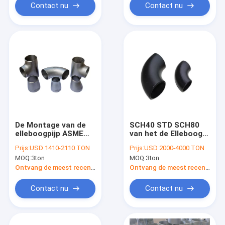
Contact nu
Contact nu
De Montage van de
SCH40 STD SCH80
elleboogpijp ASME
van het de Elleboogt-
B16.9 en B16.28-T-
stuk van de Staalpijp
Prijs:
USD 1410-2110 TON
Prijs:
USD 2000-4000 TON
stuk Reuder GLB
ANSI B16.9 A234WPB
MOQ:
3ton
MOQ:
3ton
A234 WPB SCH40
het Reductiemiddel
STD A182 F304 316
GLB van de
Ontvang de meest recente Prijs
Ontvang de meest recente Prijs
Pijpmontage
Contact nu
Contact nu