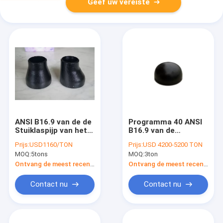
Geef uw vereiste
ANSI B16.9 van de de
Programma 40 ANSI
Stuiklaspijp van het
B16.9 van de
Koolstofstaal
Staalpijp GLB van het
Prijs:
USD1160/TON
Prijs:
USD 4200-5200 TON
Zonderlinge
de Elleboogt-stuk
MOQ:
5tons
MOQ:
3ton
Reductiemiddel de
van de Pijpmontage
Montageoem ODM
het Reductiemiddel
Ontvang de meest recente Prijs
Ontvang de meest recente Prijs
A234 WPB
Contact nu
Contact nu