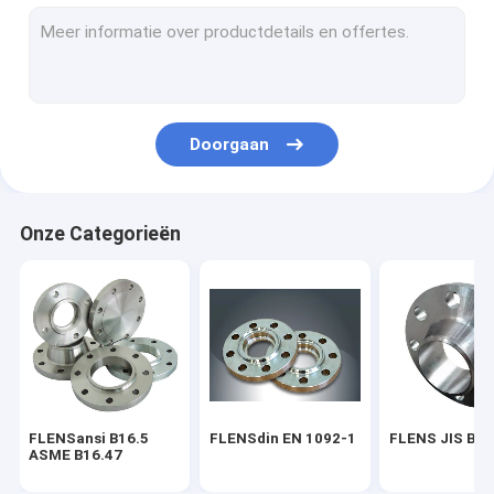
FLENS BS 4504
FLENS AWWA C207-07
PIJPmontage ASME B16.9
Doorgaan
EN 10253 VAN DE PIJPmontage DIN
PIJPmontage SGP JIS B2311
Onze Categorieën
STEEL PIPE ELBOW
HET T-STUK VAN DE STAALpijp
Het Reductiemiddel van de staalpijp
Staalpijp GLB
FLENSansi B16.5
FLENSdin EN 1092-1
FLENS JIS B2
FROGED-MONTAGE ASME B16.11
ASME B16.47