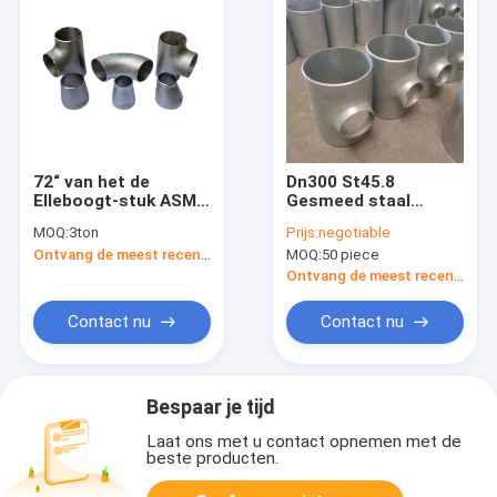
72“ van het de
Dn300 St45.8
Elleboogt-stuk ASME
Gesmeed staal
B16.9 B16.28 B16.25
buisbehang
MOQ:
3ton
Prijs:
negotiable
van de Pijpmontage
Ontvang de meest recente Prijs
MOQ:
50 piece
het Reductiemiddel
GLB A234 WPB
Ontvang de meest recente Prijs
EN10253
Contact nu
Contact nu
Bespaar je tijd
Laat ons met u contact opnemen met de
beste producten.