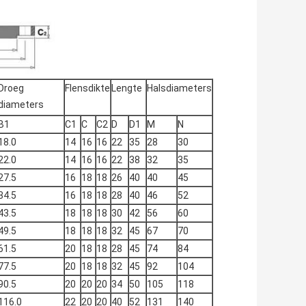
Droeg
Flensdikte
Lengte
Halsdiameters
diameters
B1
C1
C
C2
D
D1
M
N
18.0
14
16
16
22
35
28
30
22.0
14
16
16
22
38
32
35
27.5
16
18
18
26
40
40
45
34.5
16
18
18
28
40
46
52
43.5
18
18
18
30
42
56
60
49.5
18
18
18
32
45
67
70
61.5
20
18
18
28
45
74
84
77.5
20
18
18
32
45
92
104
90.5
20
20
20
34
50
105
118
116.0
22
20
20
40
52
131
140