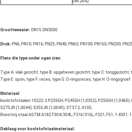
DIN 2642
Groottewaaier:
DN15-DN3000
Druk:
PN6; PN10; PN16; PN25; PN40; PN63; PN100; PN160; PN200; PN2
Flens die type onder ogen zien:
Type A: vlak gezicht; type B: opgeheven gezicht; type C: tonggezicht; 
Type E: spon; type F: reces; type G: O-ringsreces; type H: O-ringsgroef
Materiaal:
koolstofstaalen 10222-2 P235GH; P245GH (1,0352); P250GH (1,0460); 
S275JR (1,0044); S355JR (1,0045); ST37.2; A105;
Roestvrij staal ASTM A182 F304/304L; F316/316L; F321; F51; 1.4301; 1
Deklaag voor koolstofstaalmateriaal: