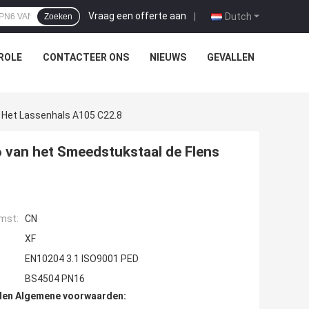
Vraag een offerte aan
|
Dutch
Zoeken
ROLE
CONTACTEER ONS
NIEUWS
GEVALLEN
 Het Lassenhals A105 C22.8
 van het Smeedstukstaal de Flens
mst:
CN
XF
EN10204 3.1 ISO9001 PED
BS4504 PN16
den Algemene voorwaarden: