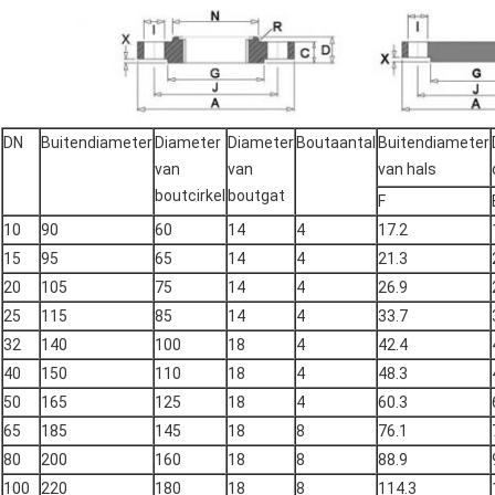
DN
Buitendiameter
Diameter
Diameter
Boutaantal
Buitendiameter
van
van
van hals
boutcirkel
boutgat
F
10
90
60
14
4
17.2
15
95
65
14
4
21.3
20
105
75
14
4
26.9
25
115
85
14
4
33.7
32
140
100
18
4
42.4
40
150
110
18
4
48.3
50
165
125
18
4
60.3
65
185
145
18
8
76.1
80
200
160
18
8
88.9
100
220
180
18
8
114.3