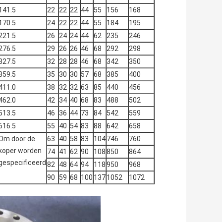
141.5
22
22
22
44
55
156
168
170.5
24
22
22
44
55
184
195
221.5
26
24
24
44
62
235
246
276.5
29
26
26
46
68
292
298
327.5
32
28
28
46
68
342
350
359.5
35
30
30
57
68
385
400
411.0
38
32
32
63
85
440
456
462.0
42
34
40
68
83
488
502
513.5
46
36
44
73
84
542
559
616.5
55
40
54
83
88
642
658
Om door de
63
40
58
83
104
746
760
koper worden
74
41
62
90
108
850
864
gespecificeerd
82
48
64
94
118
950
968
90
59
68
100
137
1052
1072