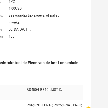
:
1PC
1.00USD
s:
zeewaardig triplexgeval of pallet
4 weken
es:
LC; DA; DP; TT;
en:
100
edstukstaal de Flens van de het Lassenhals
BS4504, BS10-LIJST D,
:
PN6; PN10; PN16; PN25; PN40; PN63;