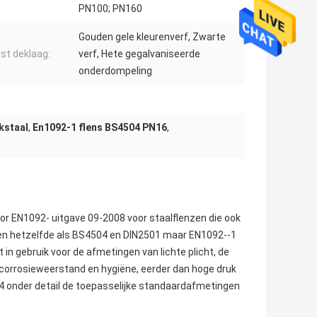
PN100; PN160
Gouden gele kleurenverf, Zwarte
ust deklaag:
verf, Hete gegalvaniseerde
onderdompeling
kstaal
,
En1092-1 flens BS4504 PN16
,
r EN1092- uitgave 09-2008 voor staalflenzen die ook
meen hetzelfde als BS4504 en DIN2501 maar EN1092--1
 in gebruik voor de afmetingen van lichte plicht, de
 corrosieweerstand en hygiëne, eerder dan hoge druk
04 onder detail de toepasselijke standaardafmetingen