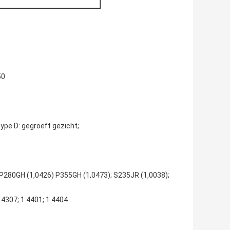
50
type D: gegroeft gezicht;
P280GH (1,0426) P355GH (1,0473); S235JR (1,0038);
.4307; 1.4401; 1.4404