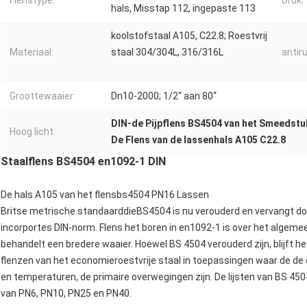
Flenstype:
Druk:
hals, Misstap 112, ingepaste 113
koolstofstaal A105, C22.8; Roestvrij
Materiaal:
staal 304/304L, 316/316L
antir
Groottewaaier:
Dn10-2000; 1/2“ aan 80“
DIN-de Pijpflens BS4504 van het Smeedstu
Hoog licht:
De Flens van de lassenhals A105 C22.8
Staalflens BS4504 en1092-1 DIN
De hals A105 van het flensbs4504 PN16 Lassen
Britse metrische standaarddieBS4504 is nu verouderd en vervangt doo
incorportes DIN-norm. Flens het boren in en1092-1 is over het alge
behandelt een bredere waaier. Hoewel BS 4504 verouderd zijn, blijft het
flenzen van het economieroestvrije staal in toepassingen waar de de
en temperaturen, de primaire overwegingen zijn. De lijsten van BS 45
van PN6, PN10, PN25 en PN40.