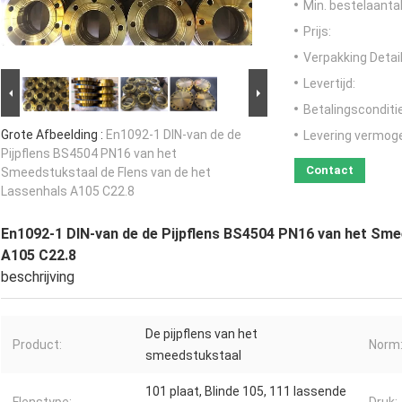
Min. bestelaantal
Prijs:
Verpakking Detail
Levertijd:
Betalingsconditi
Grote Afbeelding :
En1092-1 DIN-van de de
Levering vermog
Pijpflens BS4504 PN16 van het
Contact
Smeedstukstaal de Flens van de het
Lassenhals A105 C22.8
En1092-1 DIN-van de de Pijpflens BS4504 PN16 van het Sme
A105 C22.8
beschrijving
De pijpflens van het
Product:
Norm
smeedstukstaal
101 plaat, Blinde 105, 111 lassende