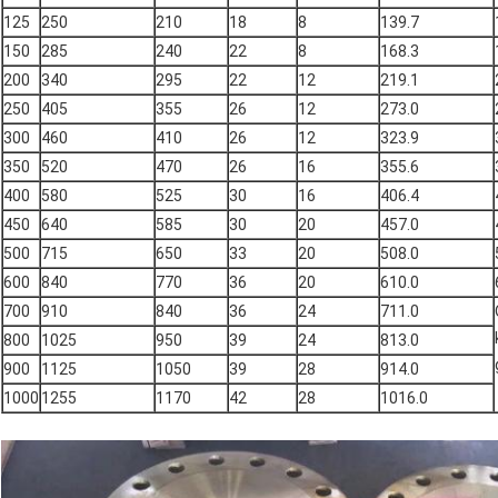
125
250
210
18
8
139.7
150
285
240
22
8
168.3
200
340
295
22
12
219.1
250
405
355
26
12
273.0
300
460
410
26
12
323.9
350
520
470
26
16
355.6
400
580
525
30
16
406.4
450
640
585
30
20
457.0
500
715
650
33
20
508.0
600
840
770
36
20
610.0
700
910
840
36
24
711.0
800
1025
950
39
24
813.0
900
1125
1050
39
28
914.0
1000
1255
1170
42
28
1016.0