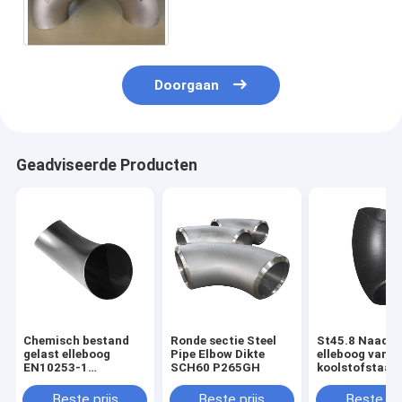
Naadloze SCH40 A234 WPB
Doorgaan
Geadviseerde Producten
Chemisch bestand
Ronde sectie Steel
St45.8 Naadlo
gelast elleboog
Pipe Elbow Dikte
elleboog van
EN10253-1
SCH60 P265GH
koolstofstaal 
EN10253-2 JIS
omgevingen m
B2313 Voor
hoge temperat
Beste prijs
Beste prijs
Beste pri