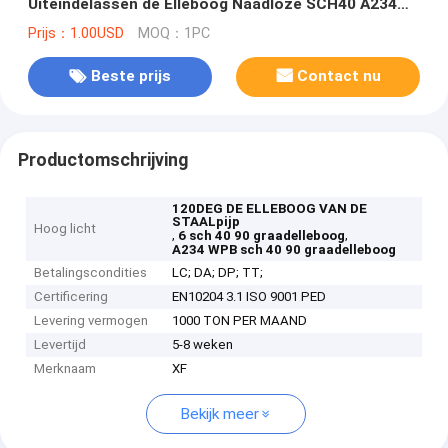
Uiteindelassen de Elleboog Naadloze SCH40 A234
WPB
Prijs：1.00USD
MOQ：1PC
Beste prijs
Contact nu
Productomschrijving
120DEG DE ELLEBOOG VAN DE
STAALpijp
Hoog licht
,
,
6 sch 40 90 graadelleboog
A234 WPB sch 40 90 graadelleboog
Betalingscondities
LC; DA; DP; TT;
Certificering
EN10204 3.1 ISO 9001 PED
Levering vermogen
1000 TON PER MAAND
Levertijd
5-8 weken
Merknaam
XF
Bekijk meer