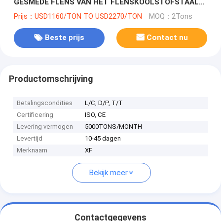
GESMEDE FLENS VAN HET FLENSKOOLSTOFSTAAL
WN
Prijs：USD1160/TON TO USD2270/TON
MOQ：2Tons
Beste prijs
Contact nu
Productomschrijving
Betalingscondities
L/C, D/P, T/T
Certificering
ISO, CE
Levering vermogen
5000TONS/MONTH
Levertijd
10-45 dagen
Merknaam
XF
Bekijk meer
Contactgegevens