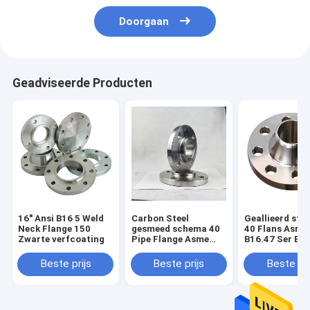
Doorgaan
Geadviseerde Producten
16" Ansi B16 5 Weld
Carbon Steel
Geallieerd sta
Neck Flange 150
gesmeed schema 40
40 Flans Asme
Zwarte verfcoating
Pipe Flange Asme
B16.47 Ser B b
B16.5 12"
met zwarte ve
Beste prijs
Beste prijs
Beste pri