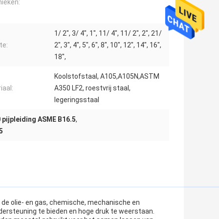
ieken:
1/ 2", 3/ 4", 1", 11/ 4", 11/ 2", 2", 21/
te:
2", 3", 4", 5", 6", 8", 10", 12", 14", 16",
18",
Koolstofstaal, A105,A105N,ASTM
iaal:
A350 LF2, roestvrij staal,
legeringsstaal
pijpleiding ASME B16.5
,
5
 de olie- en gas, chemische, mechanische en
dersteuning te bieden en hoge druk te weerstaan.