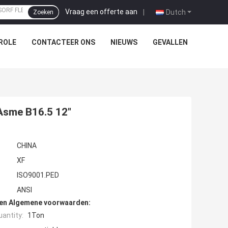
Vraag een offerte aan
|
Dutch
Zoeken
ROLE
CONTACTEER ONS
NIEUWS
GEVALLEN
Asme B16.5 12"
CHINA
XF
ISO9001.PED
ANSI
den Algemene voorwaarden:
antity:
1Ton