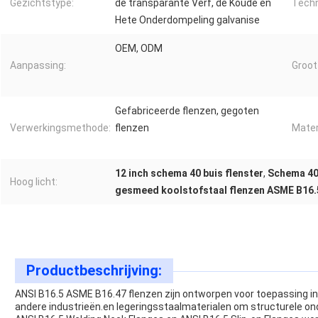
Gezichtstype:
de transparante Verf, de Koude en
Techn
Hete Onderdompeling galvanise
OEM, ODM
Aanpassing:
Groot
Gefabriceerde flenzen, gegoten
Verwerkingsmethode:
flenzen
Mater
12 inch schema 40 buis flenster
,
Schema 40 
Hoog licht:
gesmeed koolstofstaal flenzen ASME B16.
Productbeschrijving:
ANSI B16.5 ASME B16.47 flenzen zijn ontworpen voor toepassing in
andere industrieën.en legeringsstaalmaterialen om structurele on