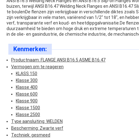
ANSI B16.5 Welding Neck Flanges en ANSI B16.5 Slip-on Flanges w
buizen, terwijl ANSI B16.47 Welding Neck Flanges en ANSI B16.47 S
te boulenDe flenzen zijn verkrijgbaar in verschillende diktes zoa
zijn verkrijgbaar in vele maten, variërend van 1/2" tot 18", en hebb
verf, transparante verf en koud- en heetdippgalvanisatie.De flenz
duurzaamheid te bieden om hoge druk en extreme temperaturen t
in de olie- en gasindustrie, de chemische industrie, de mechanisch
Kenmerken:
Productnaam: FLANGE ANSI B16.5 ASME B16.47
Vermogen om te reageren
KLASS 150
Klasse 300
Klasse 400
Klasse 600
Klasse 900
Klasse 1500
Klasse 2500
Type aansluiting: WELDEN
Bescherming: Zwarte verf
Techniek: gesmeed