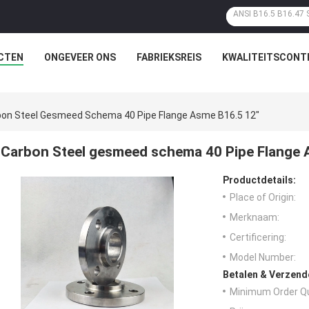
CTEN
ONGEVEER ONS
FABRIEKSREIS
KWALITEITSCONT
bon Steel Gesmeed Schema 40 Pipe Flange Asme B16.5 12"
Carbon Steel gesmeed schema 40 Pipe Flange 
Productdetails:
Place of Origin:
Merknaam:
Certificering:
Model Number:
Betalen & Verzen
Minimum Order Qu