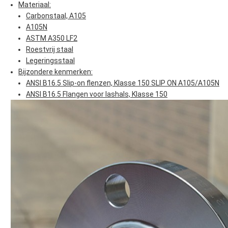
Materiaal:
Carbonstaal, A105
A105N
ASTM A350 LF2
Roestvrij staal
Legeringsstaal
Bijzondere kenmerken:
ANSI B16.5 Slip-on flenzen, Klasse 150 SLIP ON A105/A105N
ANSI B16.5 Flangen voor lashals, Klasse 150
Laat een bericht achter
We bellen je snel terug!