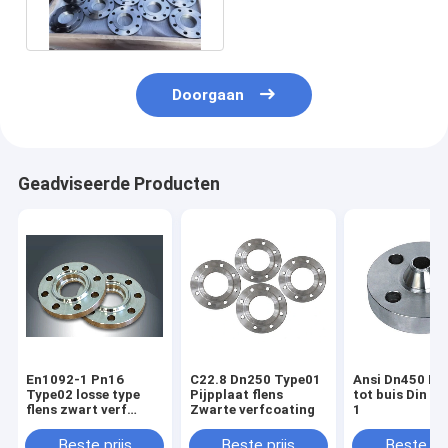
Doorgaan
Geadviseerde Producten
En1092-1 Pn16
C22.8 Dn250 Type01
Ansi Dn450 La
Type02 losse type
Pijpplaat flens
tot buis Din E
flens zwart verf
Zwarte verfcoating
1
lassen
Beste prijs
Beste prijs
Beste pri