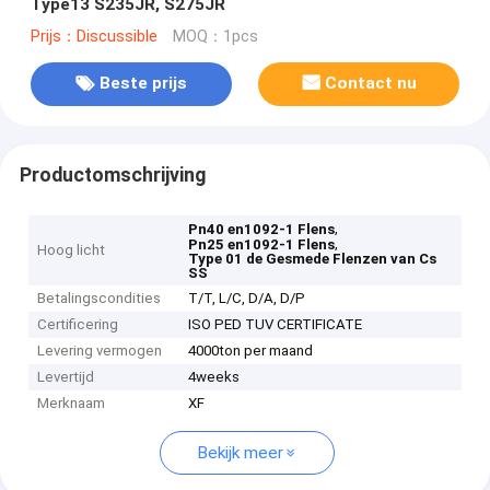
Type13 S235JR, S275JR
Prijs：Discussible
MOQ：1pcs
Beste prijs
Contact nu
Productomschrijving
,
Pn40 en1092-1 Flens
,
Pn25 en1092-1 Flens
Hoog licht
Type 01 de Gesmede Flenzen van Cs
SS
Betalingscondities
T/T, L/C, D/A, D/P
Certificering
ISO PED TUV CERTIFICATE
Levering vermogen
4000ton per maand
Levertijd
4weeks
Merknaam
XF
Bekijk meer