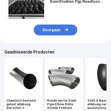
DuimStuiklas Pijp Naadloos
ASTM B16.9 Cs P265GH van
de de Montageelleboog
Doorgaan
Geadviseerde Producten
Chemisch bestand
Ronde sectie Steel
St45.8 Naadlo
gelast elleboog
Pipe Elbow Dikte
elleboog van
EN10253-1
SCH60 P265GH
koolstofstaal 