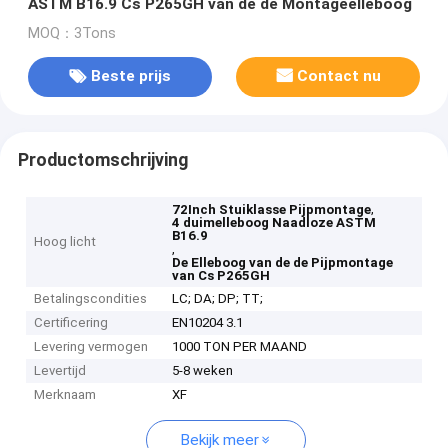
ASTM B16.9 Cs P265GH van de de Montageelleboog
MOQ：3Tons
Beste prijs
Contact nu
Productomschrijving
,
72Inch Stuiklasse Pijpmontage
4 duimelleboog Naadloze ASTM
B16.9
Hoog licht
,
De Elleboog van de de Pijpmontage
van Cs P265GH
Betalingscondities
LC; DA; DP; TT;
Certificering
EN10204 3.1
Levering vermogen
1000 TON PER MAAND
Levertijd
5-8 weken
Merknaam
XF
Bekijk meer