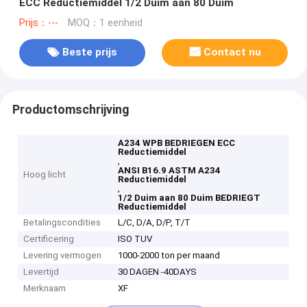
ECC Reductiemiddel 1/2 Duim aan 80 Duim
Prijs：---
MOQ：1 eenheid
Beste prijs
Contact nu
Productomschrijving
A234 WPB BEDRIEGEN ECC
Reductiemiddel
,
ANSI B16.9 ASTM A234
Hoog licht
Reductiemiddel
,
1/2 Duim aan 80 Duim BEDRIEGT
Reductiemiddel
Betalingscondities
L/C, D/A, D/P, T/T
Certificering
ISO TUV
Levering vermogen
1000-2000 ton per maand
Levertijd
30 DAGEN -40DAYS
Merknaam
XF