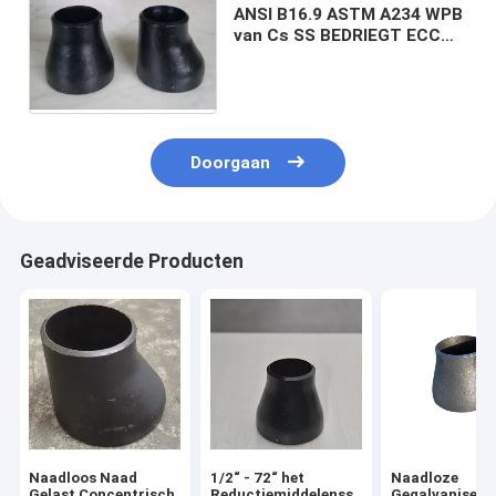
ANSI B16.9 ASTM A234 WPB
van Cs SS BEDRIEGT ECC
Reductiemiddel 1/2 Duim
aan 80 Duim
Doorgaan
Geadviseerde Producten
Naadloos Naad
1/2“ - 72“ het
Naadloze
Gelast Concentrisch
Reductiemiddelenss
Gegalvaniseer