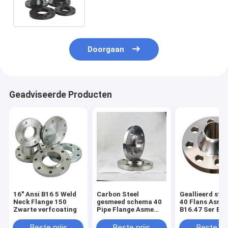
300 pond het Zwarte Schilderen
Doorgaan
Geadviseerde Producten
16" Ansi B16 5 Weld
Carbon Steel
Geallieerd sta
Neck Flange 150
gesmeed schema 40
40 Flans Asme
Zwarte verfcoating
Pipe Flange Asme
B16.47 Ser B b
B16.5 12"
met zwarte ve
Beste prijs
Beste prijs
Beste pri