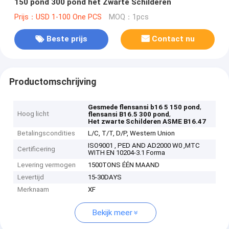
150 pond 300 pond het Zwarte Schilderen
Prijs：USD 1-100 One PCS
MOQ：1pcs
Beste prijs
Contact nu
Productomschrijving
,
Gesmede flensansi b16 5 150 pond
Hoog licht
,
flensansi B16.5 300 pond
Het zwarte Schilderen ASME B16.47
Betalingscondities
L/C, T/T, D/P, Western Union
ISO9001 , PED AND AD2000 W0 ,MTC
Certificering
WITH EN 10204-3.1 Forma
Levering vermogen
1500TONS ÉÉN MAAND
Levertijd
15-30DAYS
Merknaam
XF
Bekijk meer