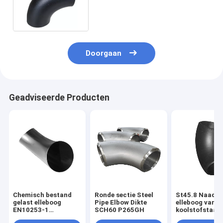
180 Graadstaal de Zwarte
Naadloze Gelaste Kromming
Doorgaan
Geadviseerde Producten
Chemisch bestand
Ronde sectie Steel
St45.8 Naadlo
gelast elleboog
Pipe Elbow Dikte
elleboog van
EN10253-1
SCH60 P265GH
koolstofstaal 
EN10253-2 JIS
omgevingen m