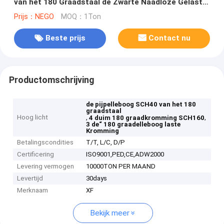
van het 180 Graadstaal de Zwarte Naadloze Gelaste
Kromming
Prijs：NEGO
MOQ：1Ton
Beste prijs
Contact nu
Productomschrijving
de pijpelleboog SCH40 van het 180
graadstaal
Hoog licht
,
,
4 duim 180 graadkromming SCH160
3 de“ 180 graadelleboog laste
Kromming
Betalingscondities
T/T, L/C, D/P
Certificering
ISO9001,PED,CE,ADW2000
Levering vermogen
10000TON PER MAAND
Levertijd
30days
Merknaam
XF
Bekijk meer