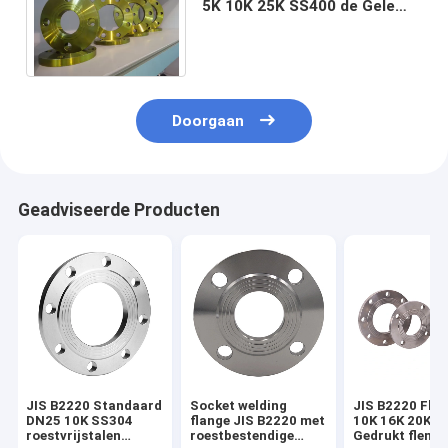
5K 10K 25K SS400 de Gele
Flens JIS B2220 72“ DIN2527
DIN2566 DIN2573
Doorgaan
Geadviseerde Producten
JIS B2220 Standaard
Socket welding
JIS B2220 Flan
DN25 10K SS304
flange JIS B2220 met
10K 16K 20K 3
roestvrijstalen
roestbestendige
Gedrukt flens 