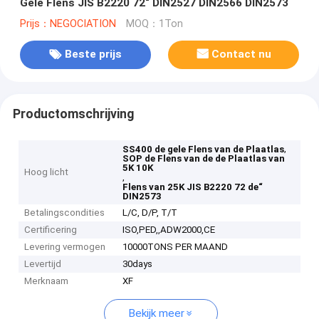
Gele Flens JIS B2220 72“ DIN2527 DIN2566 DIN2573
Prijs：NEGOCIATION
MOQ：1Ton
Beste prijs
Contact nu
Productomschrijving
,
SS400 de gele Flens van de Plaatlas
SOP de Flens van de de Plaatlas van
5K 10K
Hoog licht
,
Flens van 25K JIS B2220 72 de“
DIN2573
Betalingscondities
L/C, D/P, T/T
Certificering
ISO,PED,,ADW2000,CE
Levering vermogen
10000TONS PER MAAND
Levertijd
30days
Merknaam
XF
Bekijk meer