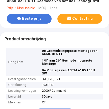
ASME de B16.11 Gesmede van het de Elleboogt-stuk
Koppeling 3000lbs
Prijs：Discussible
MOQ：1pcs
Beste prijs
Contact nu
Productomschrijving
De Gesmede Ingepaste Montage van
ASME B16.11
,
1/8“ aan 26“ Gesmede Ingepaste
Hoog licht
Montage
,
De Montage van ASTM A105 105N
SW
Betalingscondities
D/P, L/C, T/T
Certificering
ISO,PED
Levering vermogen
2000 PCs-maand
Levertijd
30days
Merknaam
XF