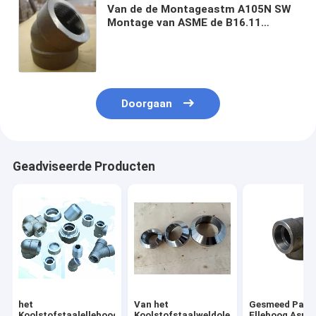
Van de de Montageastm A105N SW
Montage van ASME de B16.11
Gesmede van het de Elleboogt-stuk
Koppeling 3000lbs
Doorgaan
Geadviseerde Producten
het
Van het
Gesmeed Pass
Koolstofstaalelleboog
Koolstofstaalweldolet
Elleboog Asme