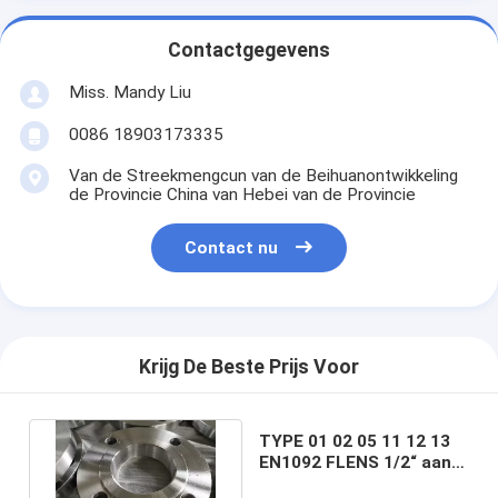
Contactgegevens
Miss. Mandy Liu
0086 18903173335
Van de Streekmengcun van de Beihuanontwikkeling
de Provincie China van Hebei van de Provincie
Contact nu
Krijg De Beste Prijs Voor
TYPE 01 02 05 11 12 13
EN1092 FLENS 1/2“ aan
80“ P245GH PLAATflens