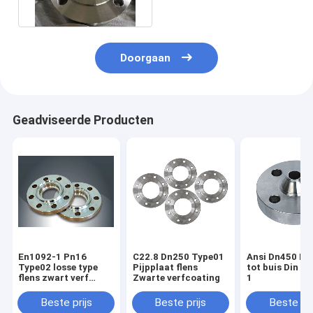
Doorgaan
Geadviseerde Producten
En1092-1 Pn16
C22.8 Dn250 Type01
Ansi Dn450 La
Type02 losse type
Pijpplaat flens
tot buis Din E
flens zwart verf
Zwarte verfcoating
1
lassen
Beste prijs
Beste prijs
Beste pri