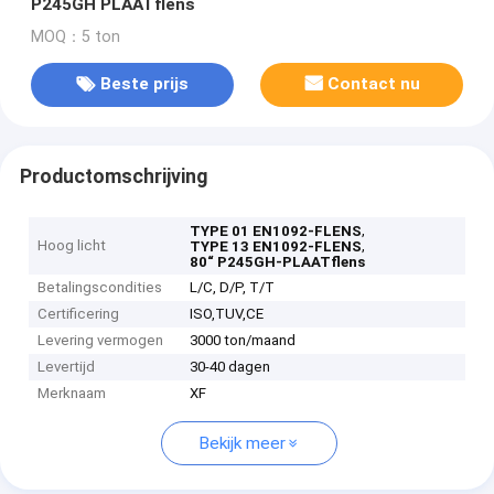
P245GH PLAATflens
MOQ：5 ton
Beste prijs
Contact nu
Productomschrijving
,
TYPE 01 EN1092-FLENS
Hoog licht
,
TYPE 13 EN1092-FLENS
80“ P245GH-PLAATflens
Betalingscondities
L/C, D/P, T/T
Certificering
ISO,TUV,CE
Levering vermogen
3000 ton/maand
Levertijd
30-40 dagen
Merknaam
XF
Bekijk meer