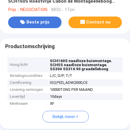
SCH160S Roestvrije Cabon de Montageelleboog
SS304 SS316
Prijs：NEGOCIATION
MOQ：1Ton
Beste prijs
Contact nu
Productomschrijving
,
SCH160S naadloze buismontage
Hoog licht
,
SCH5S naadloze buismontage
SS304 SS316 90 graadelleboog
Betalingscondities
L/C, D/P, T/T
Certificering
ISO,PED,,ADW2000,CE
Levering vermogen
10000TONS PER MAAND
Levertijd
10days
Merknaam
XF
Bekijk meer