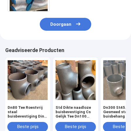
Montageelleboog SS304 SS316
Doorgaan
Geadviseerde Producten
Dn80 Tee Roestvrij
Std Dikte naadloze
Dn300 St45.8
staal
buisbevestiging Cs
Gesmeed staal
buisbevestiging Din
Gelijk Tee Dn100
buisbehang
En 10253 Gele verf
Grootte
Technieken gesmeed
Beste prijs
Beste prijs
Beste pri