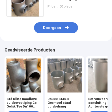
Gele verf Technieken gesmeed
Price： 50 piece
Doorgaan
Geadviseerde Producten
Std Dikte naadloze
Dn300 St45.8
Betrouwbare
buisbevestiging Cs
Gesmeed staal
aansluiting
Gelijk Tee Dn100
buisbehang
Achterste gesp
Grootte
Tee Zwarte ver