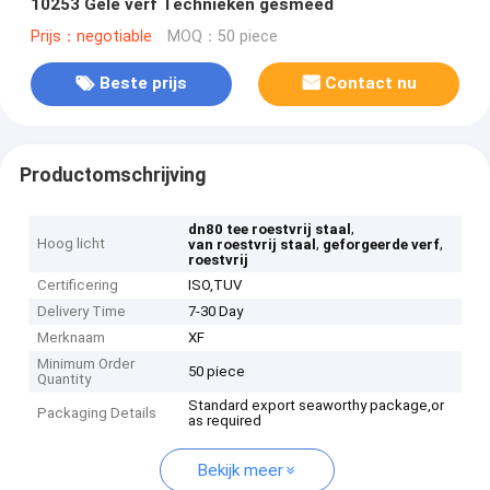
10253 Gele verf Technieken gesmeed
Prijs：negotiable
MOQ：50 piece
Beste prijs
Contact nu
Productomschrijving
,
dn80 tee roestvrij staal
Hoog licht
,
,
van roestvrij staal
geforgeerde verf
roestvrij
Certificering
ISO,TUV
Delivery Time
7-30 Day
Merknaam
XF
Minimum Order
50 piece
Quantity
Standard export seaworthy package,or
Packaging Details
as required
Bekijk meer