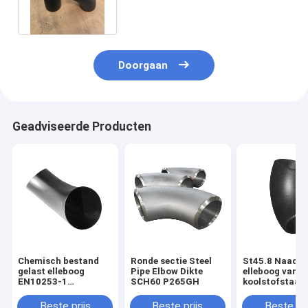
XXS
Doorgaan
Geadviseerde Producten
Chemisch bestand
Ronde sectie Steel
St45.8 Naadlo
gelast elleboog
Pipe Elbow Dikte
elleboog van
EN10253-1
SCH60 P265GH
koolstofstaal 
EN10253-2 JIS
omgevingen m
B2313 Voor
hoge temperat
Beste prijs
Beste prijs
Beste pri