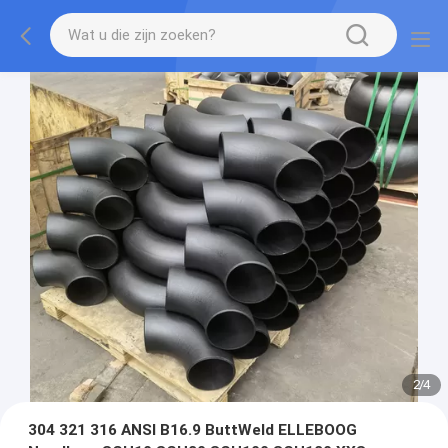
2
/
4
304 321 316 ANSI B16.9 ButtWeld ELLEBOOG