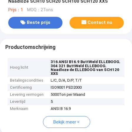
Naadloze SCH10 SCH20 SCH100 SCH120 XXS
Prijs：1
MOQ：2Tons
Beste prijs
Contact nu
Productomschrijving
,
316 ANSI B16.9 ButtWeld ELLEBOOG
,
304 321 ButtWeld ELLEBOOG
Hoog licht
Naadloze de ELLEBOOG van SCH120
XXS
Betalingscondities
L/C, D/A, D/P, T/T
Certificering
ISO9001 PED2000
Levering vermogen
5000Ton per Maand
Levertijd
5
Merknaam
ANSI B 16.9
Bekijk meer