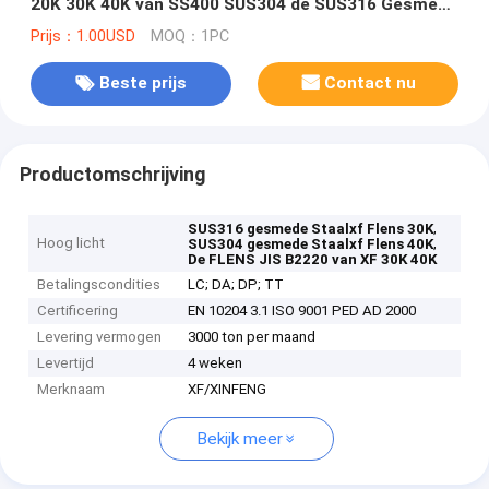
20K 30K 40K van SS400 SUS304 de SUS316 Gesmede
OP BLINDEN
Prijs：1.00USD
MOQ：1PC
Beste prijs
Contact nu
Productomschrijving
,
SUS316 gesmede Staalxf Flens 30K
Hoog licht
,
SUS304 gesmede Staalxf Flens 40K
De FLENS JIS B2220 van XF 30K 40K
Betalingscondities
LC; DA; DP; TT
Certificering
EN 10204 3.1 ISO 9001 PED AD 2000
Levering vermogen
3000 ton per maand
Levertijd
4 weken
Merknaam
XF/XINFENG
Bekijk meer