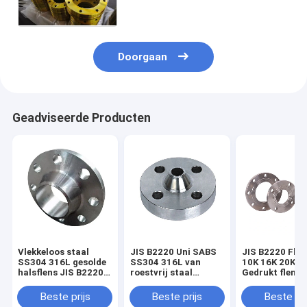
SUS316 Gesmede OP BLINDEN
Doorgaan
Geadviseerde Producten
Vlekkeloos staal
JIS B2220 Uni SABS
JIS B2220 Flan
SS304 316L gesolde
SS304 316L van
10K 16K 20K 3
halsflens JIS B2220
roestvrij staal
Gedrukt flens 
ASME En1092
gesmeed slip op flens
roestvrij staal
Beste prijs
Beste prijs
Beste pri