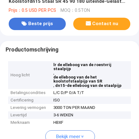
Koolstofdn15 Staal SR 45 90 180 uiteinde-Gelast
Naadloos
Prijs：0.5 USD PER PCS
MOQ：0.5TON
Beste prijs
Contact nu
Productomschrijving
lr de elleboog van de roestvrij
staalpijp
,
Hoog licht
de elleboog van de het
koolstofstaalpijp van SR
,
dn15-de elleboog van de staalpijp
Betalingscondities
L/C D/P O/A T/T
Certificering
ISO
Levering vermogen
3000 TON PER MAAND
Levertijd
3-6 WEKEN
Merknaam
HBXF
Bekijk meer