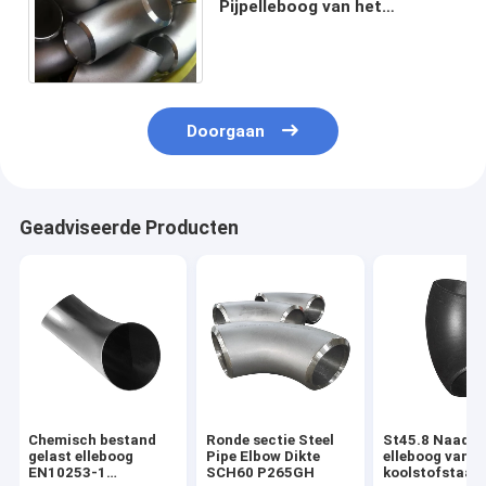
Pijpelleboog van het
Koolstofdn15 Staal SR 45 90
180 uiteinde-Gelast
Naadloos
Doorgaan
Geadviseerde Producten
Chemisch bestand
Ronde sectie Steel
St45.8 Naadlo
gelast elleboog
Pipe Elbow Dikte
elleboog van
EN10253-1
SCH60 P265GH
koolstofstaal 