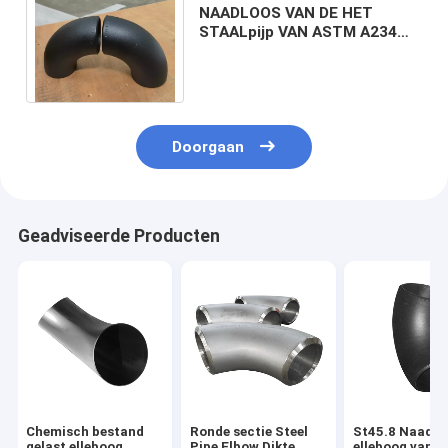
NAADLOOS VAN DE HET
STAALpijp VAN ASTM A234
WPB GEGALVANISEERD DE
ELLEBOOGZWARTSEL
Doorgaan
Geadviseerde Producten
Chemisch bestand
Ronde sectie Steel
St45.8 Naadlo
gelast elleboog
Pipe Elbow Dikte
elleboog van