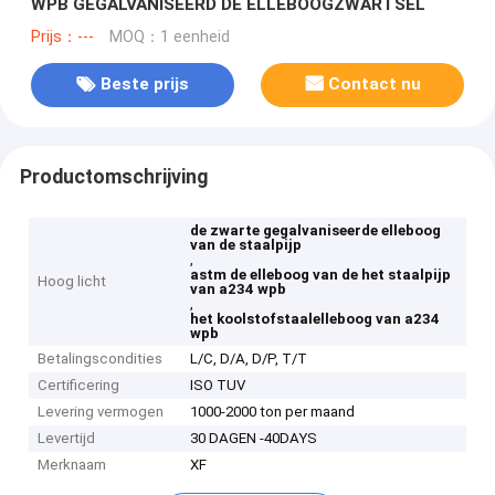
WPB GEGALVANISEERD DE ELLEBOOGZWARTSEL
Prijs：---
MOQ：1 eenheid
Beste prijs
Contact nu
Productomschrijving
de zwarte gegalvaniseerde elleboog
van de staalpijp
,
astm de elleboog van de het staalpijp
Hoog licht
van a234 wpb
,
het koolstofstaalelleboog van a234
wpb
Betalingscondities
L/C, D/A, D/P, T/T
Certificering
ISO TUV
Levering vermogen
1000-2000 ton per maand
Levertijd
30 DAGEN -40DAYS
Merknaam
XF