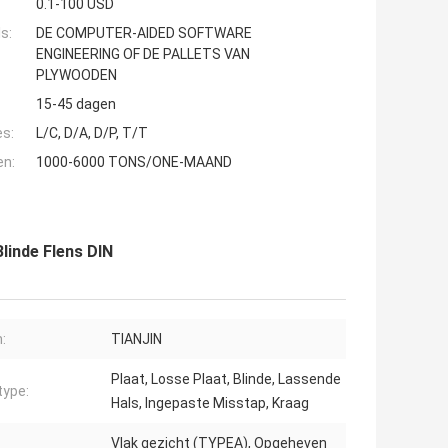
0.1-100 USD
s:
DE COMPUTER-AIDED SOFTWARE
ENGINEERING OF DE PALLETS VAN
PLYWOODEN
15-45 dagen
es:
L/C, D/A, D/P, T/T
en:
1000-6000 TONS/ONE-MAAND
linde Flens DIN
:
TIANJIN
Plaat, Losse Plaat, Blinde, Lassende
type:
Hals, Ingepaste Misstap, Kraag
Vlak gezicht (TYPEA), Opgeheven