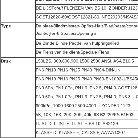
DE LIJSTd/e/f FLENZEN VAN BS 10, ZONDER 112
GOST12820-80/GOST12821-80, NFE29203/NS/A
Type
De plaat/Blind/misstap-Op/las-Hals/Blad/paste/cont
Jiont/cijfer-8 Spaties/Opening in
De Blinde Blinde Peddel van hulprings/Red
De Flens van de cliënt/Speciale Flens
Druk
150LBS, 300,600,900,1500,2500 ANSI, ASA B16.5
PN6 PN10 PN16 PN25 PN40 PN64-DIN/UNI
PN6 PN10 PN16 PN25 PN40 PN63-EN1092-1/BS45
PN0.6Pa, PN1.0Pa, PN1.6. PN2.5, PN4.0-GOST128
PN0.6Pa, PN1.0Pa, PN1.6. PN2.5, PN4.0, PN6.3. -
600kPa, 1000.1600.2500.4000. - ZONDER 1123
5K, 10K, 16K, 20K, 30K, 40k-JIS B2220/KS B1503
LIJST D, LIJST E, LIJST F-BS 10, AS2129
KLASSE D, KLASSE E, CALSS F, AWWA C207