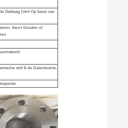
de Deklaag (Verf Op basis van
seren, kleurt Gouden of
eren
 aanmakend
mische stof & de Gasindustrie,
inspectie