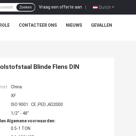
Vraag een offerte aan
|
Dutch
Zoeken
ROLE
CONTACTEER ONS
NIEUWS
GEVALLEN
lstofstaal Blinde Flens DIN
mst:
China
XF
ISO 9001 . CE ,PED ,AD2000
1/2“ - 48“
den Algemene voorwaarden:
:
0.5-1 TON