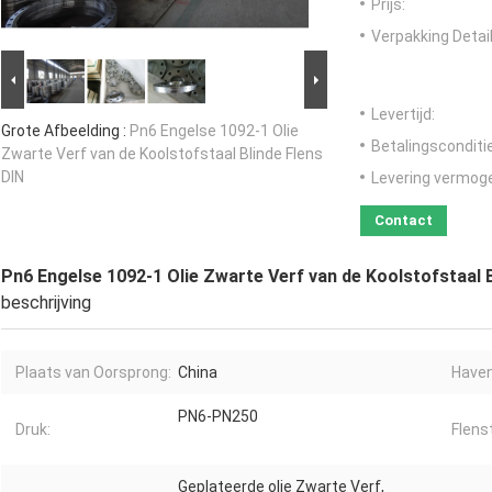
Prijs:
Verpakking Detail
Levertijd:
Grote Afbeelding :
Pn6 Engelse 1092-1 Olie
Betalingsconditi
Zwarte Verf van de Koolstofstaal Blinde Flens
DIN
Levering vermog
Contact
Pn6 Engelse 1092-1 Olie Zwarte Verf van de Koolstofstaal B
beschrijving
Plaats van Oorsprong:
China
Haven
PN6-PN250
Druk:
Flens
Geplateerde olie Zwarte Verf,