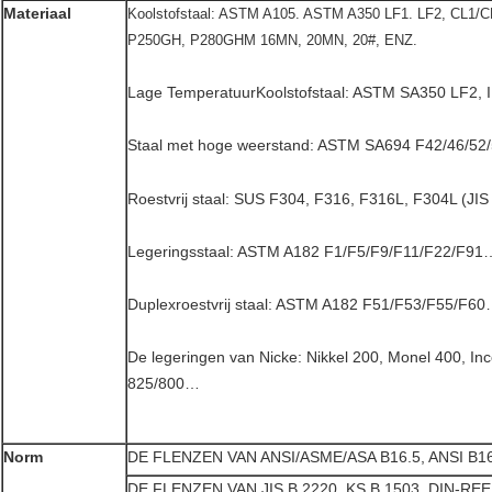
Materiaal
Koolstofstaal: ASTM A105. ASTM A350 LF1. LF2, CL1/
P250GH, P280GHM 16MN, 20MN, 20#, ENZ.
Lage TemperatuurKoolstofstaal: ASTM SA350 LF2,
Staal met hoge weerstand: ASTM SA694 F42/46/52/
Roestvrij staal:
SUS F304, F316, F316L, F304L (JI
Legeringsstaal:
ASTM A182 F1/F5/F9/F11/F22/F91
Duplexroestvrij staal:
ASTM A182 F51/F53/F55/F6
De legeringen van Nicke:
Nikkel 200, Monel 400, Inc
825/800…
Norm
DE FLENZEN VAN ANSI/ASME/ASA B16.5, ANSI B1
DE FLENZEN VAN JIS B 2220, KS B 1503, DIN-REE