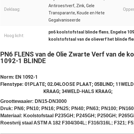
Antiroestverf, Zink, Gele
Deklaag:
Opper
Transparante, Koude en Hete
Gegalvaniseerde
pn6 koolstofstaal blinde flens
,
Engelse 109
Hoog licht:
koolstofstaal van de olieverf het blinde fl
PN6 FLENS van de Olie Zwarte Verf van de k
1092-1 BLINDE
Norm: EN 1092-1
Flenstype: 01PLATE; 02.04LOOSE PLAAT; 05BLIND; 11W
KRAAG; 34WELD-HALS KRAAG;
Groottewaaier: DN15-DN3000
Druk: PN6; PN10; PN16; PN25; PN40; PN63; PN100; PN160
Materiaal: Koolstofstaal P235GH; P245GH; P250GH; P265
Roestvrij staal ASTM A 182 F304/304L; F316/316L; F321; F5