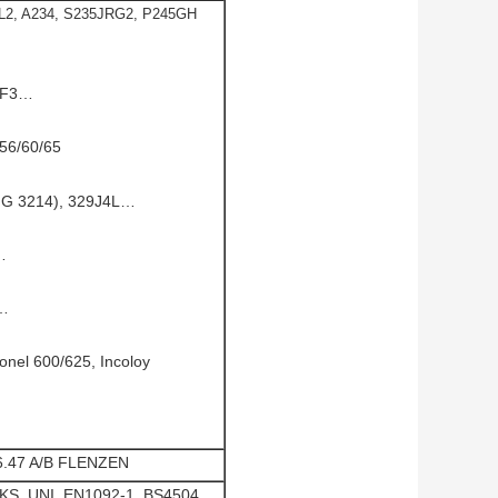
CL2, A234, S235JRG2, P245GH
 IF3…
56/60/65
S G 3214), 329J4L…
…
0…
onel 600/625, Incoloy
6.47 A/B FLENZEN
KS, UNI, EN1092-1, BS4504