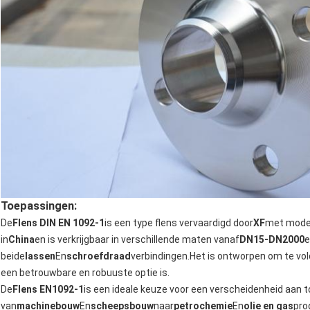
Toepassingen:
De
Flens DIN EN 1092-1
is een type flens vervaardigd door
XF
met mod
in
China
en is verkrijgbaar in verschillende maten vanaf
DN15-DN2000
e
beide
lassen
En
schroefdraad
verbindingen.Het is ontworpen om te vo
een betrouwbare en robuuste optie is.
De
Flens EN1092-1
is een ideale keuze voor een verscheidenheid aan 
van
machinebouw
En
scheepsbouw
naar
petrochemie
En
olie en gas
pro