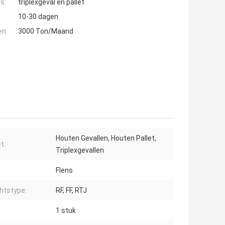
s:
triplexgeval en pallet
10-30 dagen
en:
3000 Ton/Maand
Houten Gevallen, Houten Pallet,
t:
Triplexgevallen
Flens
htstype:
RF, FF, RTJ
1 stuk