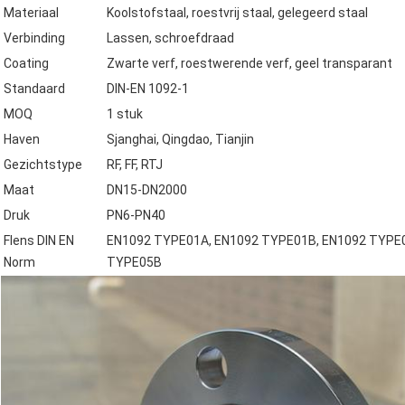
Materiaal
Koolstofstaal, roestvrij staal, gelegeerd staal
Verbinding
Lassen, schroefdraad
Coating
Zwarte verf, roestwerende verf, geel transparant
Standaard
DIN-EN 1092-1
MOQ
1 stuk
Haven
Sjanghai, Qingdao, Tianjin
Gezichtstype
RF, FF, RTJ
Maat
DN15-DN2000
Druk
PN6-PN40
Flens DIN EN
EN1092 TYPE01A, EN1092 TYPE01B, EN1092 TYPE0
Norm
TYPE05B