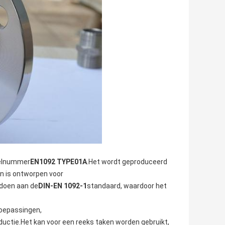
elnummer
EN1092 TYPE01A
.Het wordt geproduceerd
n is ontworpen voor
ldoen aan de
DIN-EN 1092-1
standaard, waardoor het
toepassingen,
ductie.Het kan voor een reeks taken worden gebruikt,