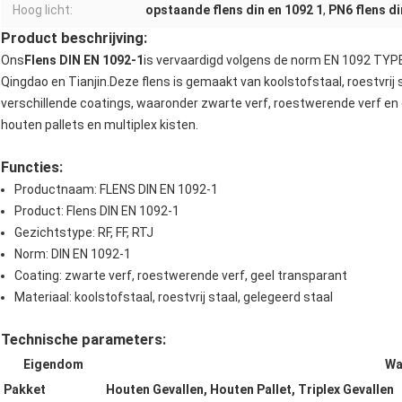
Hoog licht:
opstaande flens din en 1092 1
,
PN6 flens di
Product beschrijving:
Ons
Flens DIN EN 1092-1
is vervaardigd volgens de norm EN 1092 TYP
Qingdao en Tianjin.Deze flens is gemaakt van koolstofstaal, roestvrij s
verschillende coatings, waaronder zwarte verf, roestwerende verf en ge
houten pallets en multiplex kisten.
Functies:
Productnaam: FLENS DIN EN 1092-1
Product: Flens DIN EN 1092-1
Gezichtstype: RF, FF, RTJ
Norm: DIN EN 1092-1
Coating: zwarte verf, roestwerende verf, geel transparant
Materiaal: koolstofstaal, roestvrij staal, gelegeerd staal
Technische parameters:
Eigendom
Wa
Pakket
Houten Gevallen, Houten Pallet, Triplex Gevallen