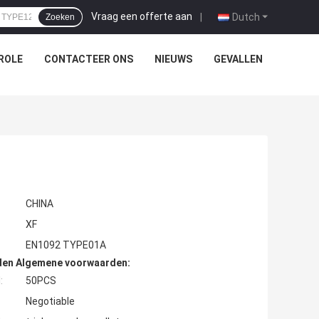
Vraag een offerte aan
|
Dutch
Zoeken
ROLE
CONTACTEER ONS
NIEUWS
GEVALLEN
CHINA
XF
EN1092 TYPE01A
den Algemene voorwaarden:
:
50PCS
Negotiable