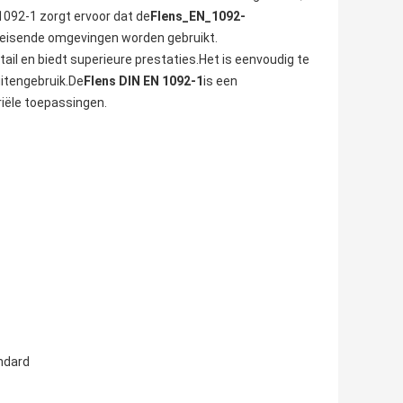
1092-1 zorgt ervoor dat de
Flens_EN_1092-
eleisende omgevingen worden gebruikt.
ail en biedt superieure prestaties.Het is eenvoudig te
uitengebruik.De
Flens DIN EN 1092-1
is een
iële toepassingen.
ndard