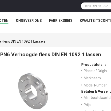
CTEN
ONGEVEER ONS
FABRIEKSREIS
KWALITEITSCONT
 Flens DIN EN 1092 1 Lassen
PN6 Verhoogde flens DIN EN 1092 1 lassen
Productdetails:
Place of Origin:
Merknaam:
Model Number:
Betalen & Verzen
Min. bestelaantal
Prijs: