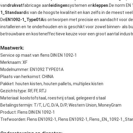
van
drukvat
fabricage aan
leidingen
systemen en
kleppen
.De norm EN 
1_Standaard
is van de hoogste kwaliteit en kan zelfs in de meest ve
De
EN1092-1_Type01A
is ontworpen met precisie en aandacht voor det
installeren en te onderhouden en is geschikt voor zowel binnen- als b
betrouwbare en kosteneffectieve keuze voor een groot aantal industr
Maatwerk:
Service op maat van flens DIN EN 1092-1
Merknaam: XF
Modelnummer: EN1092 TYPE01A
Plaats van herkomst: CHINA
Pakket: houten kisten, houten pallets, multiplex kisten
Gezichtstype: RF, FF, RTJ
Materiaal: koolstofstaal, roestvrij staal, gelegeerd staal
Betalingstermijn: T/T, L/C, D/A, D/P, Western Union, MoneyGram
Product: Flens DIN EN 1092-1
Trefwoorden: Flens EN1092-1, Flens EN1092-1, Flens_EN_1092-1_Sta