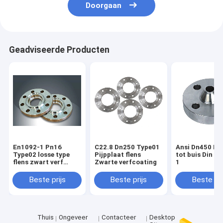
Doorgaan
Geadviseerde Producten
En1092-1 Pn16
C22.8 Dn250 Type01
Ansi Dn450 La
Type02 losse type
Pijpplaat flens
tot buis Din E
flens zwart verf
Zwarte verfcoating
1
lassen
Beste prijs
Beste prijs
Beste pri
Thuis
Ongeveer
Contacteer
Desktop