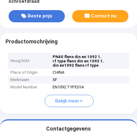
schroefdraad
Beste prijs
Contact nu
Productomschrijving
,
PN40 flens din en 1092 1
Hoog licht
,
rf type flens din en 1092 1
din en1092 flens rf type
Place of Origin
CHINA
Merknaam
XF
Model Number
EN1092 TYPE01A
Bekijk meer
Contactgegevens