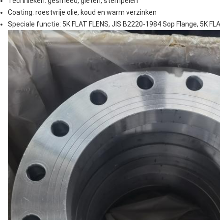
Technieken: gesmeed, gieten, stempelen
Coating: roestvrije olie, koud en warm verzinken
Speciale functie: 5K FLAT FLENS, JIS B2220-1984 Sop Flange, 5K FL