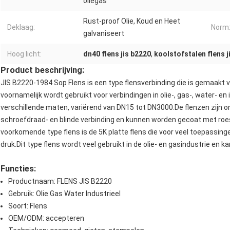
oliegas
Rust-proof Olie, Koud en Heet
Deklaag:
Norm
galvaniseert
Hoog licht:
dn40 flens jis b2220
,
koolstofstalen flens j
Product beschrijving:
JIS B2220-1984 Sop Flens is een type flensverbinding die is gemaakt va
voornamelijk wordt gebruikt voor verbindingen in olie-, gas-, water- en 
verschillende maten, variërend van DN15 tot DN3000.De flenzen zijn o
schroefdraad- en blinde verbinding en kunnen worden gecoat met roe
voorkomende type flens is de 5K platte flens die voor veel toepassing
druk.Dit type flens wordt veel gebruikt in de olie- en gasindustrie en 
Functies:
Productnaam: FLENS JIS B2220
Gebruik: Olie Gas Water Industrieel
Soort: Flens
OEM/ODM: accepteren