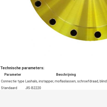
Technische parameters:
Parameter
Beschrijving
Connectie type
Lashals, instapper, moflaslassen, schroefdraad, blind
Standaard
JIS-B2220
Materiaal
Koolstofstaal, roestvrij staal, gelegeerd staal
Druk
1K, 2K, 5K, 10K, 16K, 20K, 30K, 40K