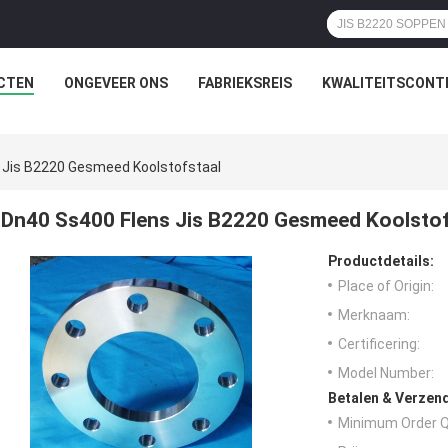
CTEN
ONGEVEER ONS
FABRIEKSREIS
KWALITEITSCONT
 Jis B2220 Gesmeed Koolstofstaal
Dn40 Ss400 Flens Jis B2220 Gesmeed Koolstof
Productdetails:
Place of Origin:
Merknaam:
Certificering:
Model Number:
Betalen & Verzen
Minimum Order Q