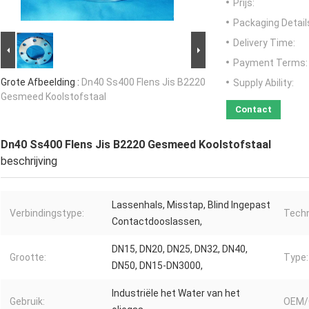
Prijs:
Packaging Detail
Delivery Time:
Payment Terms:
Grote Afbeelding :
Dn40 Ss400 Flens Jis B2220
Supply Ability:
Gesmeed Koolstofstaal
Contact
Dn40 Ss400 Flens Jis B2220 Gesmeed Koolstofstaal
beschrijving
Lassenhals, Misstap, Blind Ingepast
Verbindingstype:
Techn
Contactdooslassen,
DN15, DN20, DN25, DN32, DN40,
Grootte:
Type:
DN50, DN15-DN3000,
Industriële het Water van het
Gebruik:
OEM/