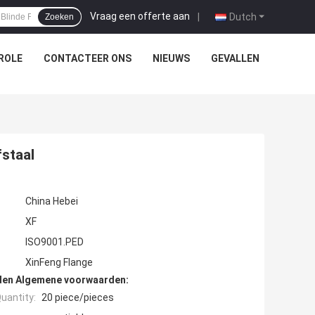
Vraag een offerte aan
|
Dutch
Zoeken
ROLE
CONTACTEER ONS
NIEUWS
GEVALLEN
staal
China Hebei
XF
ISO9001.PED
XinFeng Flange
den Algemene voorwaarden:
uantity:
20 piece/pieces