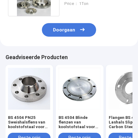
gecertificeerd
Price： 1Ton
Doorgaan
Geadviseerde Producten
BS 4504 PN25
BS 4504 Blinde
Flangen BS 45
Sweishalsflens van
flenzen van
Lashals Slip o
koolstofstaal voor
koolstofstaal voor
Carbon Steel
industriële
Pn2.5/6/10/16/25/40
Flangen
leidingsystemen
Beste prijs
Beste prijs
Beste pri