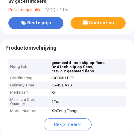
Bv gecertificeerd
Prijs：negotiable
MOQ：1Ton
Beste prijs
Contact nu
Productomschrijving
,
gesmeed 4 inch slip op flens
Hoog licht
,
Bv 4 inch slip op flens
rst37-2 gesmeed flens
Certificering
ISO9001.PED
Delivery Time
15-45 DAYS
Merknaam
XF
Minimum Order
1Ton
Quantity
Model Number
XinFeng Flange
Bekijk meer