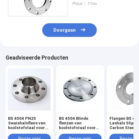
Fitting
Price： 1Ton
Doorgaan
Geadviseerde Producten
BS 4504 PN25
BS 4504 Blinde
Flangen BS 45
Sweishalsflens van
flenzen van
Lashals Slip o
koolstofstaal voor
koolstofstaal voor
Carbon Steel
industriële
Pn2.5/6/10/16/25/40
Flangen
leidingsystemen
Beste prijs
Beste prijs
Beste pri