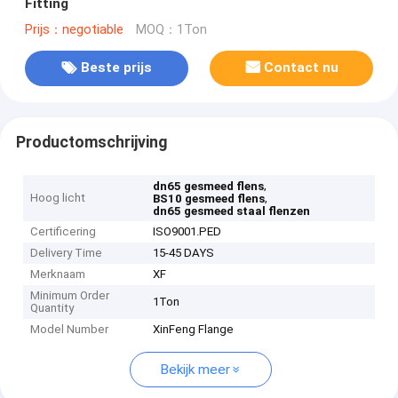
Fitting
Prijs：negotiable
MOQ：1Ton
Beste prijs
Contact nu
Productomschrijving
,
dn65 gesmeed flens
Hoog licht
,
BS10 gesmeed flens
dn65 gesmeed staal flenzen
Certificering
ISO9001.PED
Delivery Time
15-45 DAYS
Merknaam
XF
Minimum Order
1Ton
Quantity
Model Number
XinFeng Flange
Bekijk meer