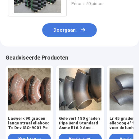
Lasstaal Elbow
Price： 50 piece
Connection CT20
Doorgaan
Geadviseerde Producten
Laswerk 90 graden
Gele verf 180 graden
Lr 45 graden b
lange straal elleboog
Pipe Bend Standard
elleboog 4" fit
Ts Dnv ISO-9001 Ped
Asme B16.9 Ansi
voor de luchtv
Specificatie
B16.9
en
ruimtevaartin
Beste prijs
Beste prijs
Beste pri