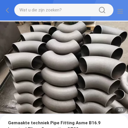
2
/
3
Gemaakte techniek Pipe Fitting Asme B16.9