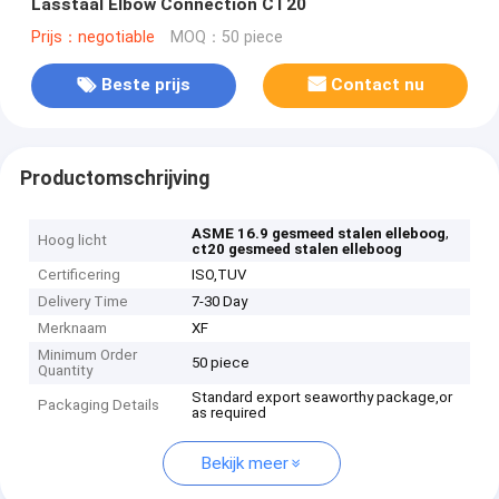
Lasstaal Elbow Connection CT20
Prijs：negotiable
MOQ：50 piece
Beste prijs
Contact nu
Productomschrijving
,
ASME 16.9 gesmeed stalen elleboog
Hoog licht
ct20 gesmeed stalen elleboog
Certificering
ISO,TUV
Delivery Time
7-30 Day
Merknaam
XF
Minimum Order
50 piece
Quantity
Standard export seaworthy package,or
Packaging Details
as required
Bekijk meer