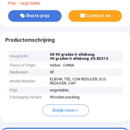
Prijs：negotiable
Beste prijs
Contact nu
Productomschrijving
,
5K 90 graden lr elleboog
Hoog licht
90 graden lr elleboog JIS B2313
Place of Origin
Hebei . CHINA
Merknaam
XF
ELBOW, TEE, CON REDUCER, ECC
Model Number
REDUCER, CAP
Prijs
negotiable
Packaging Details
Wooden packing
Bekijk meer