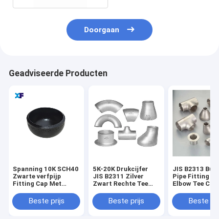
Doorgaan
Geadviseerde Producten
Spanning 10K SCH40
5K-20K Drukcijfer
JIS B2313 But
Zwarte verfpijp
JIS B2311 Zilver
Pipe Fitting S
Fitting Cap Met
Zwart Rechte Tee
Elbow Tee Cap
transparante verf
Elbow Sr Voor
verschillende 
afwerking
industriële
ratings
Beste prijs
Beste prijs
Beste pri
toepassingen