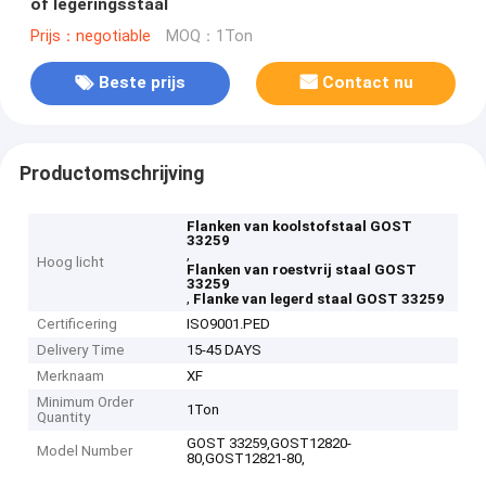
of legeringsstaal
Prijs：negotiable
MOQ：1Ton
Beste prijs
Contact nu
Productomschrijving
Flanken van koolstofstaal GOST
33259
,
Hoog licht
Flanken van roestvrij staal GOST
33259
,
Flanke van legerd staal GOST 33259
Certificering
ISO9001.PED
Delivery Time
15-45 DAYS
Merknaam
XF
Minimum Order
1Ton
Quantity
GOST 33259,GOST12820-
Model Number
80,GOST12821-80,