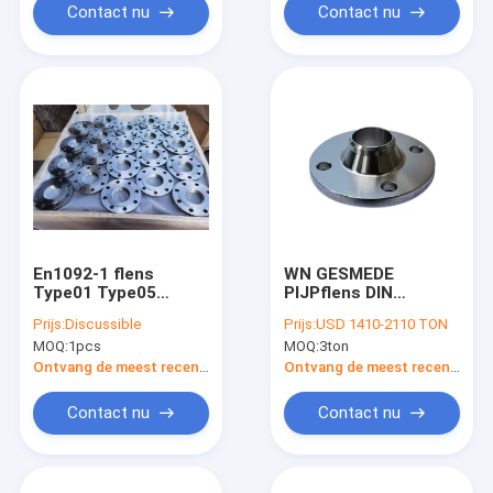
Contact nu
Contact nu
En1092-1 flens
WN GESMEDE
Type01 Type05
PIJPflens DIN
Type11 Type12
EN1092-1 TYPE11
Prijs:
Discussible
Prijs:
USD 1410-2110 TON
Type13 S235JR,
DIN2633 PN16
MOQ:
1pcs
MOQ:
3ton
S275JR
DIN2632 P245GH
Ontvang de meest recente Prijs
Ontvang de meest recente Prijs
Contact nu
Contact nu