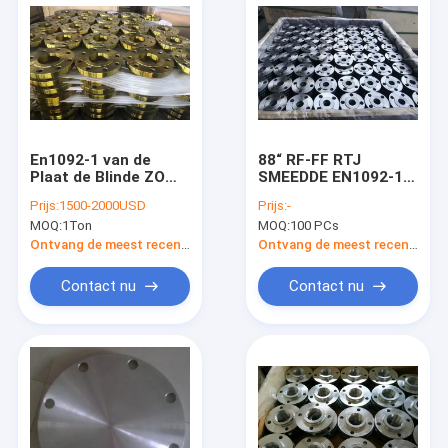
En1092-1 van de
88“ RF-FF RTJ
Plaat de Blinde ZO
SMEEDDE EN1092-1
WN Cs SS van PN6
FLENS PN6 PN10
Prijs:
1500-2000USD
Prijs:
-
PN10 PN16 PN25
PN16 PN25 PN40
MOQ:
1Ton
MOQ:
100 PCs
PN40 PN100 Olie van
PN160
het de Roestbewijs
Ontvang de meest recente Prijs
Ontvang de meest recente Prijs
Gele
Contact nu
Contact nu
Huis
Producten
Ongeveer ons