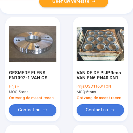
Geef uw vereiste
GESMEDE FLENS
VAN DE DE PIJPflens
EN1092-1 VAN CS
VAN PN6 PN40 DN10
RST37.2 S235JR
DN2000 VAN DE HET
Prijs:
-
Prijs:
USD1160/TON
C22.8SS HET
KOOLSTOFSTAALroest
MOQ:
5tons
MOQ:
5tons
KOOLSTOFSTAALroestvrij
HET BEWIJSolie
staal VAN PN6 PN40
EN1092-1 DIN
Ontvang de meest recente Prijs
Ontvang de meest recente Prijs
Contact nu
Contact nu