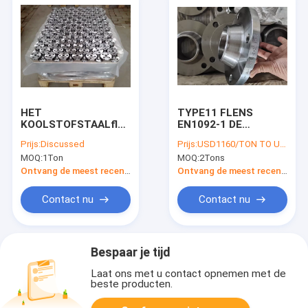
HET
TYPE11 FLENS
KOOLSTOFSTAALflens
EN1092-1 DE
EN1092-1 DIN PN6
FLENSst37.2 STAAL
Prijs:
Discussed
Prijs:
USD1160/TON TO USD2270/TON
PN10 PN16 PN25
GESMEDE FLENS VAN
MOQ:
1Ton
MOQ:
2Tons
PN40 TYPE01 VAN
DIN2633 PN16 WN
DIN2576 DIN2502
Ontvang de meest recente Prijs
Ontvang de meest recente Prijs
Contact nu
Contact nu
Bespaar je tijd
Laat ons met u contact opnemen met de
beste producten.