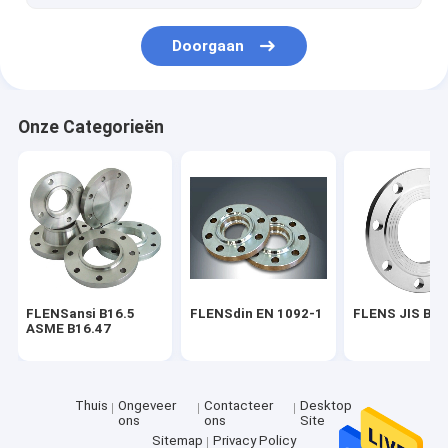
Koolstofstaalnaadloze buis
Doorgaan
Onze Categorieën
FLENSansi B16.5
FLENSdin EN 1092-1
FLENS JIS B2
ASME B16.47
Thuis
Ongeveer
Contacteer
Desktop
ons
ons
Site
Sitemap
Privacy Policy