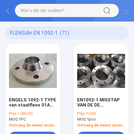
FLENSdin EN 1092-1
(71)
ENGELS 1092-1 TYPE
EN1092-1 MISSTAP
van staalflens 01A
VAN DE DE
02A 11B 13B 05A
FLENSwedling HALS
Prijs:
1.00USD
Prijs:
1USD
en10222-2 P245GH
VAN PN6 PN10 PN16
MOQ:
1PC
MOQ:
1pcs
DE HETE
GEGALVANISEERDE
Ontvang de meest recente Prijs
Ontvang de meest recente Prijs
OP BLINDEN