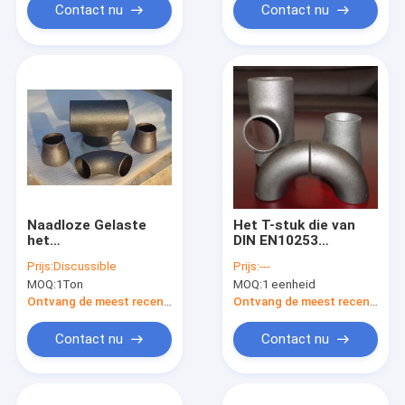
Contact nu
Contact nu
Naadloze Gelaste
Het T-stuk die van
het
DIN EN10253
Reductiemiddelenglb
Elleboogmontage
Prijs:
Discussible
Prijs:
---
DIN EN10253 Zwarte
verminderen bedriegt
MOQ:
1Ton
MOQ:
1 eenheid
ANSI van het
ECC Reductiemiddel
Elleboogt-stuk
GLB
Ontvang de meest recente Prijs
Ontvang de meest recente Prijs
Roestolie
Contact nu
Contact nu