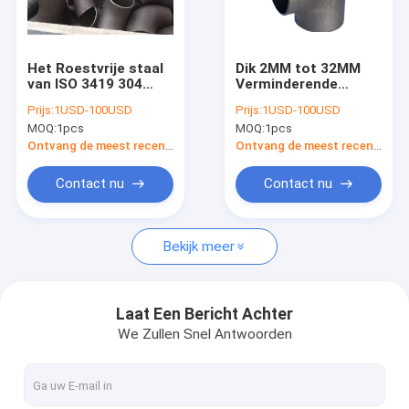
Fabrieksreis
Kwaliteitscontrole
Het Roestvrije staal
Dik 2MM tot 32MM
van ISO 3419 304
Verminderende
Contacteer ons
Buttweld-Montage
Elleboog Hete
Prijs:
1USD-100USD
Prijs:
1USD-100USD
din2605-1 en10253-1
Buttweld of
MOQ:
1pcs
MOQ:
1pcs
Stuiklas die T-stuk
Gegalvaniseerd Koud
Nieuws
vermindert
Ontvang de meest recente Prijs
Ontvang de meest recente Prijs
Gevallen
Contact nu
Contact nu
Bekijk meer
FLENSansi B16.5 ASME B16.47
FLENSdin EN 1092-1
Laat Een Bericht Achter
We Zullen Snel Antwoorden
FLENS JIS B2220
FLENSgost 33259