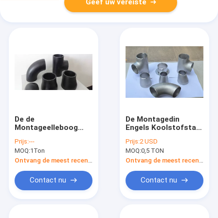
Geef uw vereiste
De de
De Montagedin
Montageelleboog
Engels Koolstofstaal
SCH5 van het
10253 van de
Prijs:
---
Prijs:
2 USD
Koolstofstaalroestvrije
normsch20 Sch40
MOQ:
1Ton
MOQ:
0,5 TON
staal aan SCH160-T-
Sch80 Pijp
stuk bedriegt ECC
Ontvang de meest recente Prijs
Ontvang de meest recente Prijs
Reductiemiddel GLB
Contact nu
Contact nu