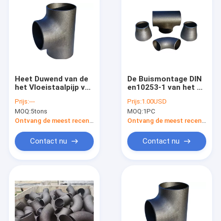
Heet Duwend van de
De Buismontage DIN
het Vloeistaalpijp van
en10253-1 van het de
DIN EN10253 van de
Elleboogt-stuk van
Prijs:
---
Prijs:
1.00USD
de Montageelleboog
P265GH het
MOQ:
5tons
MOQ:
1PC
het T-
Naadloze
stukreductiemiddel
Reductiemiddel GLB
Ontvang de meest recente Prijs
Ontvang de meest recente Prijs
GLB
van de staalStuiklas
Contact nu
Contact nu
Huis
Producten
Ongeveer ons