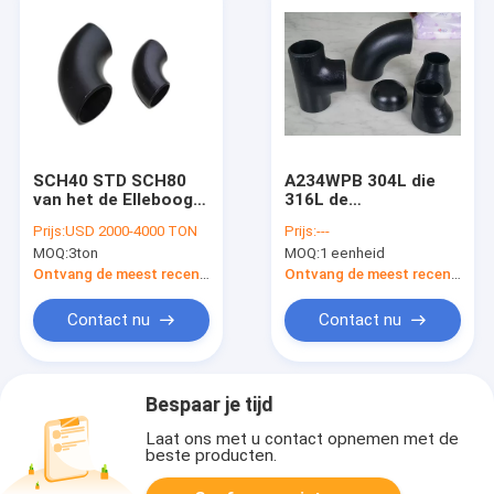
SCH40 STD SCH80
A234WPB 304L die
van het de Elleboogt-
316L de
stuk van de Staalpijp
Montageelleboog
Prijs:
USD 2000-4000 TON
Prijs:
---
ANSI B16.9 A234WPB
verminderen van de
MOQ:
3ton
MOQ:
1 eenheid
het Reductiemiddel
T-stukpijp bedriegt
GLB van de
Ecc Reductiemiddel
Ontvang de meest recente Prijs
Ontvang de meest recente Prijs
Pijpmontage
GLB
Contact nu
Contact nu
Bespaar je tijd
Laat ons met u contact opnemen met de
beste producten.