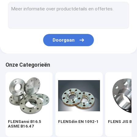
FLENS BS 4504
FLENS AWWA C207-07
PIJPmontage ASME B16.9
Doorgaan
EN 10253 VAN DE PIJPmontage DIN
PIJPmontage SGP JIS B2311
Onze Categorieën
STEEL PIPE ELBOW
HET T-STUK VAN DE STAALpijp
Het Reductiemiddel van de staalpijp
Staalpijp GLB
FLENSansi B16.5
FLENSdin EN 1092-1
FLENS JIS B2
FROGED-MONTAGE ASME B16.11
ASME B16.47