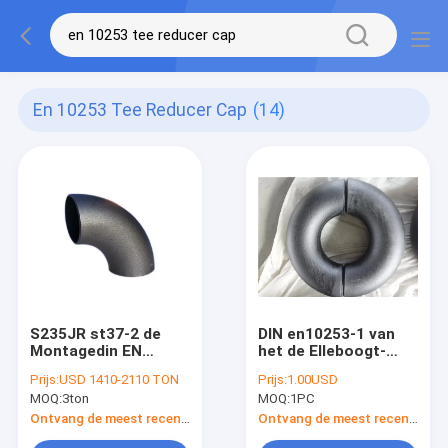
En 10253 Tee Reducer Cap
(14)
S235JR st37-2 de
DIN en10253-1 van
Montagedin EN
het de Elleboogt-
10253 T-
stuk van het
Prijs:
USD 1410-2110 TON
Prijs:
1.00USD
stukreductiemiddel
Uiteindelassen het
MOQ:
3ton
MOQ:
1PC
GLB van de
Reductiemiddel GLB
Elleboogpijp
Naadloze Gelaste
Ontvang de meest recente Prijs
Ontvang de meest recente Prijs
P235GH P265GH