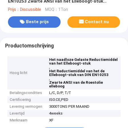
EN10253 Zwarte ANSI van het Elleboogt-stuk
Roestolie
Prijs：Discussible
MOQ：1Ton
Beste prijs
Contact nu
Productomschrijving
Het naadloze Gelaste Reductiemiddel
van het Elleboogt-stuk
,
Het Reductiemiddel van het de
Hoog licht
Elleboogt-stuk van DIN EN10253
,
Zwarte ANSI van de Roestolie
elleboog
Betalingscondities
L/C, D/P, T/T
Certificering
ISO.CE,PED
Levering vermogen
3000TONS PER MAAND
Levertijd
4weeks
Merknaam
XF