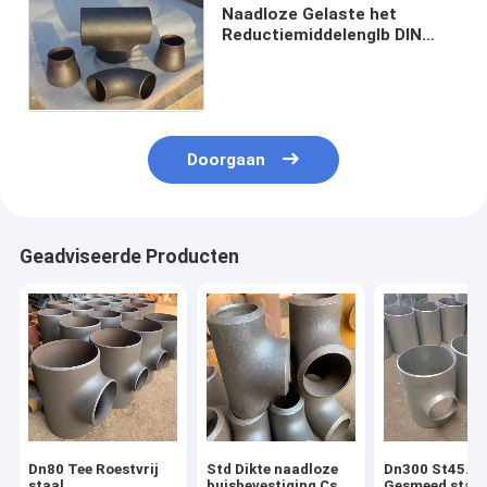
Naadloze Gelaste het
Reductiemiddelenglb DIN
EN10253 Zwarte ANSI van
het Elleboogt-stuk Roestolie
Doorgaan
Geadviseerde Producten
Dn80 Tee Roestvrij
Std Dikte naadloze
Dn300 St45.8
staal
buisbevestiging Cs
Gesmeed staal