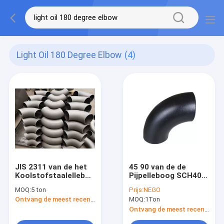
Light Oil 180 Degree Elbow
(4)
JIS 2311 van de het
45 90 van de de
Koolstofstaalelleboog
Pijpelleboog SCH40
van SGP Naadloze
SCH80 SCH160 van
MOQ:
5 ton
Prijs:
NEGO
Gelaste de
het 180 Graadstaal
Ontvang de meest recente Prijs
MOQ:
1Ton
Pijpmontage 45 90
de Zwarte Naadloze
180 Graad
Gelaste Kromming
Ontvang de meest recente Prijs