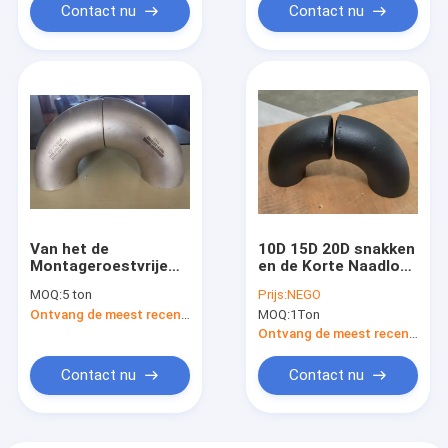
Contact nu
Contact nu
Van het de
10D 15D 20D snakken
Montageroestvrije
en de Korte Naadloze
staal van de
Gelaste Zwarte Olie
MOQ:
5 ton
Prijs:
NEGO
Koolstofstaalpijp
van de
Ontvang de meest recente Prijs
MOQ:
1Ton
van het de Elleboogt-
Straalelleboog
stuk het
SCH40 SCH80
Ontvang de meest recente Prijs
Reductiemiddelenglb
SCH160
Volledige
Contact nu
Contact nu
specificaties,
prijsconcessies