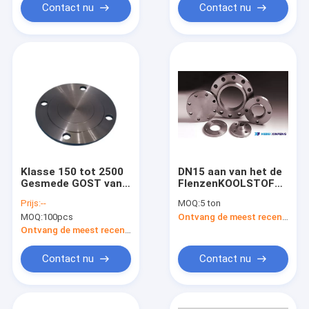
Contact nu
Contact nu
Klasse 150 tot 2500
DN15 aan van het de
Gesmede GOST van
FlenzenKOOLSTOFSTAAL
de
van DN3000 DIN2527
Prijs:
--
MOQ:
5 ton
Koolstofstaalflens
Blinde de FLENSdruk
MOQ:
100pcs
Ontvang de meest recente Prijs
33259 12820 12821
PN06 PN100
12836
Ontvang de meest recente Prijs
Contact nu
Contact nu