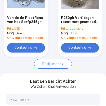
Fabrieksreis
Kwaliteitscontrole
Van de de Plaatflens
P250gh Verf tegen
van het Sorfp245gh
roest met gesmeed
Contacteer ons
Koolstofstaal
flens EN 1092-12007
Prijs:
USD
Prijs:
negotiable
Grootte 1/2“ - 80“
MOQ:
5 ton
MOQ:
5TON
Pn10 Pn16 Pn25 Pn63
Nieuws
Pn100
Ontvang de meest recente Prijs
Ontvang de meest recente Prijs
Gevallen
Contact nu
Contact nu
Bekijk meer
FLENSansi B16.5 ASME B16.47
FLENSdin EN 1092-1
Laat Een Bericht Achter
We Zullen Snel Antwoorden
FLENS JIS B2220
FLENSgost 33259