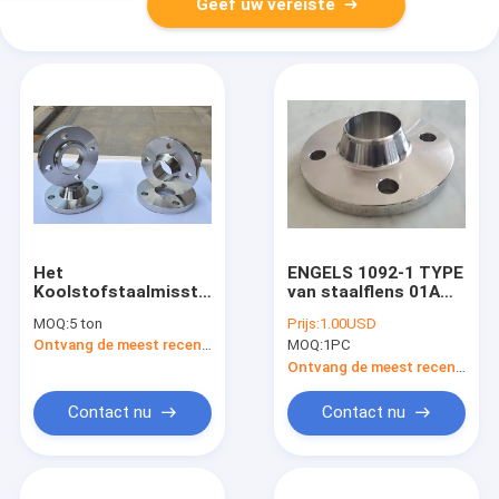
Geef uw vereiste
Het
ENGELS 1092-1 TYPE
Koolstofstaalmisstap
van staalflens 01A
van DN15-DN3000
02A 11B 13B 05A
MOQ:
5 ton
Prijs:
1.00USD
Pn6-Pn100 op
en10222-2 P245GH
Ontvang de meest recente Prijs
MOQ:
1PC
Flenzen die
oppervlakte met een
Ontvang de meest recente Prijs
laag bedekken
antiroestolie, die
Contact nu
Contact nu
enz. galvaniseren