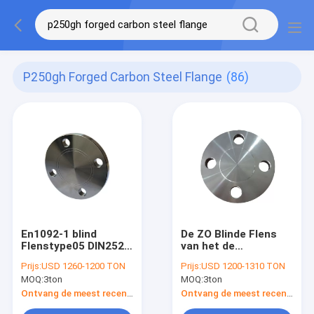
P250gh Forged Carbon Steel Flange
(86)
En1092-1 blind
De ZO Blinde Flens
Flenstype05 DIN2527
van het de
PN16 DN200
Flensbs4504 BS10
Prijs:
USD 1260-1200 TON
Prijs:
USD 1200-1310 TON
Gesmeed
Gesmede
MOQ:
3ton
MOQ:
3ton
Koolstofstaal
Koolstofstaal van
P250GH P245GH
PN16 DN200
Ontvang de meest recente Prijs
Ontvang de meest recente Prijs