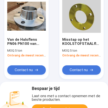
Van de Halsflens
Misstap op het
PN06 PN100 van
KOOLSTOFSTAALflens
DIN2631 2632 2633
DIN2573 2576 van
MOQ:
5 ton
MOQ:
5 ton
2634 2635 2636
PN6 PN40 Vlakke
Ontvang de meest recente Prijs
Ontvang de meest recente Prijs
Lassende het
Flens 2502 2503 voor
KOOLSTOFSTAALflens
Lassen
Contact nu
Contact nu
Bespaar je tijd
Laat ons met u contact opnemen met de
beste producten.