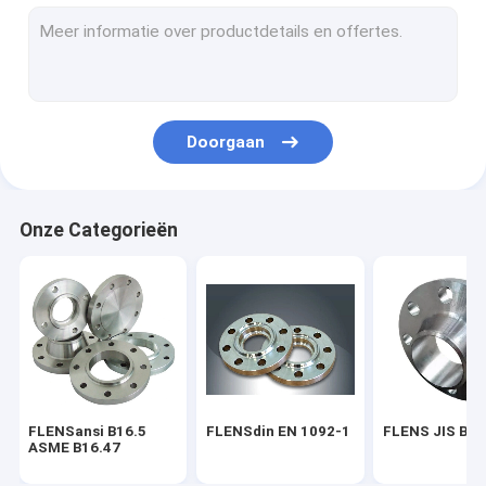
FLENS BS 4504
FLENS AWWA C207-07
PIJPmontage ASME B16.9
Doorgaan
EN 10253 VAN DE PIJPmontage DIN
PIJPmontage SGP JIS B2311
Onze Categorieën
STEEL PIPE ELBOW
HET T-STUK VAN DE STAALpijp
Het Reductiemiddel van de staalpijp
Staalpijp GLB
FLENSansi B16.5
FLENSdin EN 1092-1
FLENS JIS B2
FROGED-MONTAGE ASME B16.11
ASME B16.47