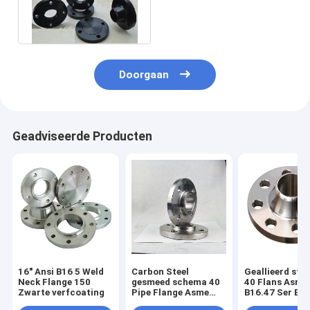
Pond die Hals ASTM
A105 lassen
Doorgaan
Geadviseerde Producten
16" Ansi B16 5 Weld
Carbon Steel
Geallieerd sta
Neck Flange 150
gesmeed schema 40
40 Flans Asme
Zwarte verfcoating
Pipe Flange Asme
B16.47 Ser B b
B16.5 12"
met zwarte ve