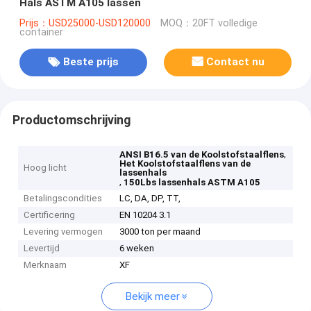
Hals ASTM A105 lassen
Prijs：USD25000-USD120000
MOQ：20FT volledige
container
Beste prijs
Contact nu
Productomschrijving
,
ANSI B16.5 van de Koolstofstaalflens
Het Koolstofstaalflens van de
Hoog licht
lassenhals
,
150Lbs lassenhals ASTM A105
Betalingscondities
LC, DA, DP, TT,
Certificering
EN 10204 3.1
Levering vermogen
3000 ton per maand
Levertijd
6 weken
Merknaam
XF
Bekijk meer