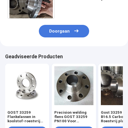
Olie van het FLENSpn40
PN63 Koolstofstaal
Doorgaan
Geadviseerde Producten
GOST 33259
Precision welding
Gost 33259 AN
Flankelassen in
flens GOST 33259
B16.5 Carbon 
koolstof-roestvrij
PN100 Voor
Roestvrij platt
staal of
leidingen
lashalsflens