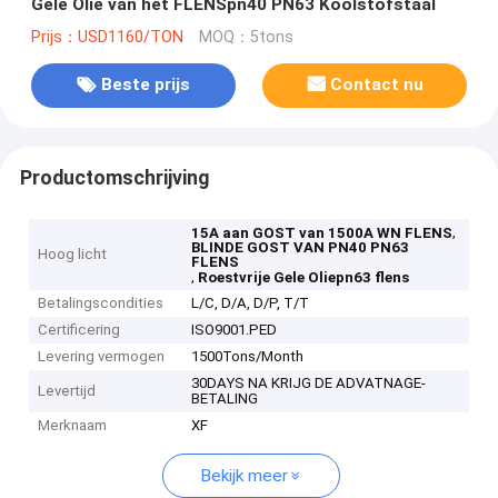
Gele Olie van het FLENSpn40 PN63 Koolstofstaal
Prijs：USD1160/TON
MOQ：5tons
Beste prijs
Contact nu
Productomschrijving
,
15A aan GOST van 1500A WN FLENS
BLINDE GOST VAN PN40 PN63
Hoog licht
FLENS
,
Roestvrije Gele Oliepn63 flens
Betalingscondities
L/C, D/A, D/P, T/T
Certificering
ISO9001.PED
Levering vermogen
1500Tons/Month
30DAYS NA KRIJG DE ADVATNAGE-
Levertijd
BETALING
Merknaam
XF
Bekijk meer