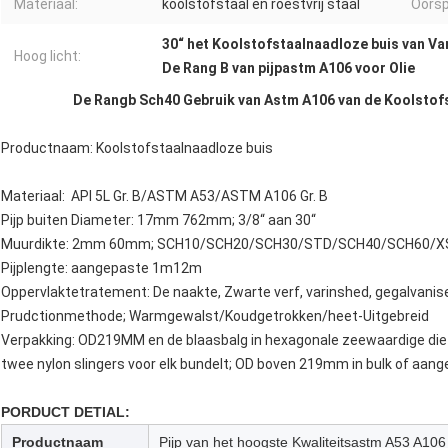
Materiaal:
koolstofstaal en roestvrij staal
Oorsp
30“ het Koolstofstaalnaadloze buis van Va
Hoog licht:
De Rang B van pijpastm A106 voor Olie
De Rangb Sch40 Gebruik van Astm A106 van de Koolstofst
Productnaam: Koolstofstaalnaadloze buis
Materiaal: API 5L Gr. B/ASTM A53/ASTM A106 Gr. B
Pijp buiten Diameter: 17mm 762mm; 3/8“ aan 30“
Muurdikte: 2mm 60mm; SCH10/SCH20/SCH30/STD/SCH40/SCH60/X
Pijplengte: aangepaste 1m12m
Oppervlaktetratement: De naakte, Zwarte verf, varinshed, gegalvanis
Prudctionmethode; Warmgewalst/Koudgetrokken/heet-Uitgebreid
Verpakking: OD219MM en de blaasbalg in hexagonale zeewaardige die
twee nylon slingers voor elk bundelt; OD boven 219mm in bulk of aan
PORDUCT DETIAL:
Productnaam
Pijp van het hoogste Kwaliteitsastm A53 A106