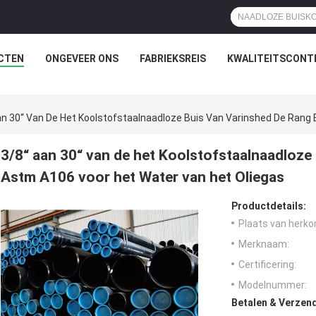
CTEN
ONGEVEER ONS
FABRIEKSREIS
KWALITEITSCONT
an 30“ Van De Het Koolstofstaalnaadloze Buis Van Varinshed De Rang
3/8“ aan 30“ van de het Koolstofstaalnaadloze
Astm A106 voor het Water van het Oliegas
Productdetails:
Plaats van herko
Merknaam:
Certificering:
Modelnummer:
Betalen & Verzen