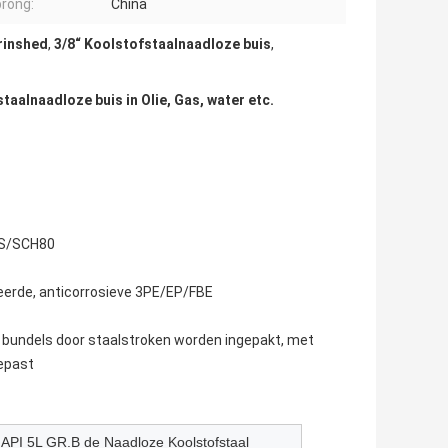
rong:
China
rinshed
,
3/8“ Koolstofstaalnaadloze buis
,
aalnaadloze buis in Olie, Gas, water etc.
S/SCH80
eerde, anticorrosieve 3PE/EP/FBE
 bundels door staalstroken worden ingepakt, met
gepast
 API 5L GR.B de Naadloze Koolstofstaal