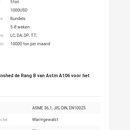
:
5ton
1000USD
s:
Bundels
5-8 weken
es:
LC; DA; DP; TT;
en:
10000 ton per maand
rinshed de Rang B van Astm A106 voor het
:
ASME 36,1, JIS, DIN, EN10025
ctie:
Warmgewalst