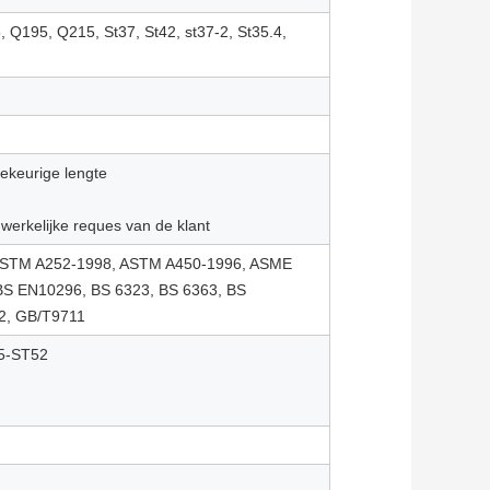
 Q195, Q215, St37, St42, st37-2, St35.4,
lekeurige lengte
rkelijke reques van de klant
 ASTM A252-1998, ASTM A450-1996, ASME
BS EN10296, BS 6323, BS 6363, BS
2, GB/T9711
5-ST52