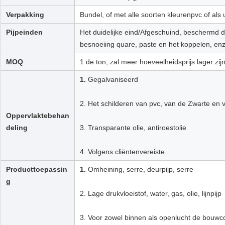
Verpakking
Bundel, of met alle soorten kleurenpvc of als
Pijpeinden
Het duidelijke eind/Afgeschuind, beschermd d
besnoeiing quare, paste en het koppelen, enz
MOQ
1 de ton, zal meer hoeveelheidsprijs lager zij
1.
Gegalvaniseerd
2. Het schilderen van pvc, van de Zwarte en 
Oppervlaktebehan
deling
3. Transparante olie, antiroestolie
Laat een bericht achter
We bellen je snel terug!
4. Volgens cliëntenvereiste
Producttoepassin
1.
Omheining, serre, deurpijp, serre
g
2. Lage drukvloeistof, water, gas, olie, lijnpijp
3. Voor zowel binnen als openlucht de bouwco