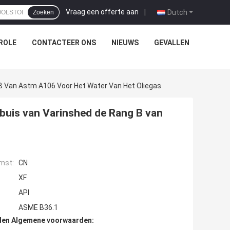
Vraag een offerte aan
|
Dutch
Zoeken
ROLE
CONTACTEER ONS
NIEUWS
GEVALLEN
 B Van Astm A106 Voor Het Water Van Het Oliegas
 buis van Varinshed de Rang B van
mst:
CN
XF
API
ASME B36.1
den Algemene voorwaarden: