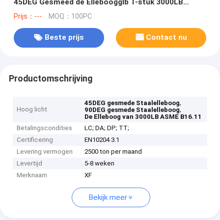
45DEG Gesmeed de Elleboogglb T-stuk 3000LB
Ingepaste SW
Prijs：---
MOQ：100PC
Beste prijs
Contact nu
Productomschrijving
,
45DEG gesmede Staalelleboog
Hoog licht
,
90DEG gesmede Staalelleboog
De Elleboog van 3000LB ASME B16.11
Betalingscondities
LC; DA; DP; TT;
Certificering
EN10204 3.1
Levering vermogen
2500 ton per maand
Levertijd
5-8 weken
Merknaam
XF
Bekijk meer