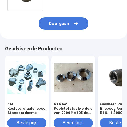
3000LB Ingepaste SW
Doorgaan
Geadviseerde Producten
het
Van het
Gesmeed Pass
Koolstofstaalelleboog
Koolstofstaalweldolet
Elleboog Asme
Standaardasme
van 9000# A105 de
B16.11 3000#
B16.11 van 16mn
Olieoppervlakte
9000# van de 
Sch80
Graadcontact
Beste prijs
Beste prijs
Beste pri