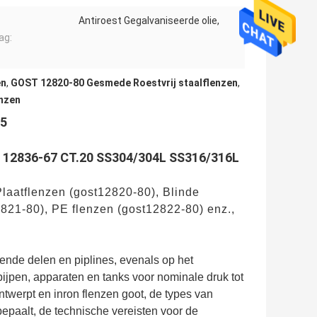
Antiroest Gegalvaniseerde olie,
ag:
en
,
GOST 12820-80 Gesmede Roestvrij staalflenzen
,
nzen
15
 12836-67
CT.20 SS304/304L SS316/316L
Plaatflenzen (gost12820-80), Blinde
21-80), PE flenzen (gost12822-80) enz.,
ende delen en piplines, evenals op het
ijpen, apparaten en tanks voor nominale druk tot
twerpt en inron flenzen goot, de types van
epaalt, de technische vereisten voor de