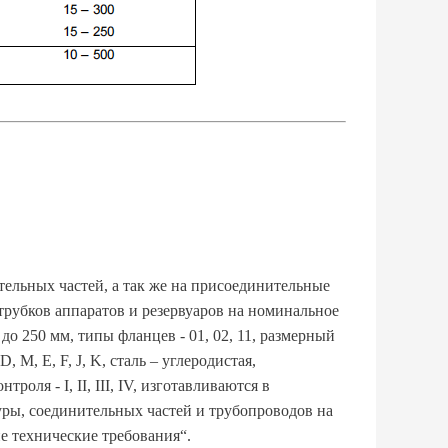
ельных частей, а так же на присоединительные
рубков аппаратов и резервуаров на номинальное
до 250 мм, типы фланцев - 01, 02, 11, размерный
, M, E, F, J, K, сталь – углеродистая,
оля - I, II, III, IV, изготавливаются в
ры, соединительных частей и трубопроводов на
е технические требования“.