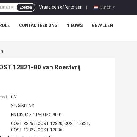
Vraag een offerte aan
|
Dutch
Zoeken
ROLE
CONTACTEER ONS
NIEUWS
GEVALLEN
en
ST 12821-80 van Roestvrij
mst:
CN
XF/XINFENG
EN10204 3.1 PED ISO 9001
GOST 33259, GOST 12820, GOST 12821,
GOST 12822, GOST 12836