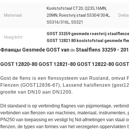
Koolstofstaal CT20, Q235,16MN,
Materiaal:
20MN; Roestvrij staal SS304/304L,
Dekla
SS316/316L, SS321
GOST 33259 gesmede roestvrij staalflenz
Hoog licht:
GOST 12821 80 koolstofstaal gesmede fle
Фланцы Gesmede GOST van
Staalflens 33259 - 20
de
GOST 12820-80 GOST 12821-80 GOST 12822-80
GOST
Gost de flens is een flenssysteem van Rusland, omvat 
Flenzen (GOST12836-67), Lassend halsflenzen (gost128
grootte van DN10 aan DN1200.
Dit standand is op verbinding flagnes van pijpmontage, verbind
verbinden van flenzen van machines, materiaal, instrumenten, p
PN250 van toepassing en vestigt hij Nd-afmetingen van staal on
flenzen, de types van formes van het verzegelen oppervlakten b