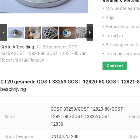
Betalen & Verzen
Min. bestelaantal
Prijs:
Verpakking Detail
Levertijd:
Betalingsconditi
Grote Afbeelding :
CT20 gesmede GOST
33259 GOST 12820-80 GOST 12821-80 van
Levering vermog
Roestvrij staalflenzen
Contact
CT20 gesmede GOST 33259 GOST 12820-80 GOST 12821-80 v
beschrijving
GOST 33259/GOST 12820-80/GOST
Norm:
12821-80/GOST 12822/GOST
Flens
12836
Groottewaaier:
DN10-DN1200
Druk: