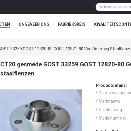
CTEN
ONGEVEER ONS
FABRIEKSREIS
KWALITEITSCONT
OST 33259 GOST 12820-80 GOST 12821-80 Van Roestvrij Staalflenz
CT20 gesmede GOST 33259 GOST 12820-80 GO
staalflenzen
Productdetails:
Plaats van herko
Merknaam:
Certificering:
Modelnummer: