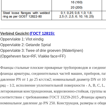
Verbind Gezicht
(
ГОСТ 12815):
Oppervlakte 1: Vlot eindig
Oppervlakte 2: Getande Sprial
Oppervlakte 3: Twee of drie groeven (Waterlijnen)
(Opgeheven face=RF, Vlakke face=FF)
Фланцы стальные плоские приварные
трубопроводов и соединит
фланцы арматуры, соединительных частей машин, приборов, пат
давление PN от 1 до 25 кгс/см2; номинальный диаметр DN от 10 
ряд – 1/2, исполнение уплотнительной поверхности - А, В, С, L, D
легированная конструкционная, коррозионно-стойкая, группы контр
соответствии с требованиями ГОСТ 33259-2015 „Фланцы армату
номинальное давление до PN 250. Конструкция, размеры и общи