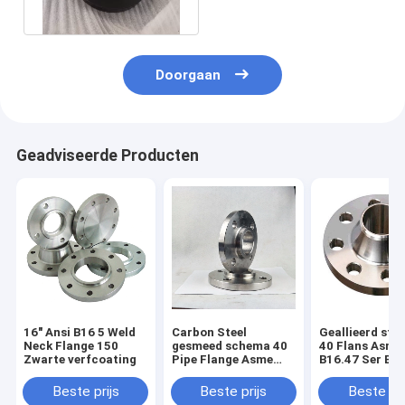
600 pond
Doorgaan
Geadviseerde Producten
16" Ansi B16 5 Weld
Carbon Steel
Geallieerd sta
Neck Flange 150
gesmeed schema 40
40 Flans Asme
Zwarte verfcoating
Pipe Flange Asme
B16.47 Ser B b
B16.5 12"
met zwarte ve
Beste prijs
Beste prijs
Beste pri