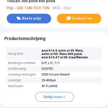
150LBS 300 pond 600 pond
Prijs：USD 1340-1510 TON
MOQ：5ton
Beste prijs
Contact nu
Productomschrijving
,
ansi b16.5 astm a105 flens
Hoog licht
,
astm a105-flens 600 pond
ansi b16.47 a105 staalflenzen
Betalingscondities
D/P, L/C, T/T
Certificering
ISO,PED
Levering vermogen
2500 ton per Maand
Levertijd
25-40days
Merknaam
XF-FLANGE
Bekijk meer