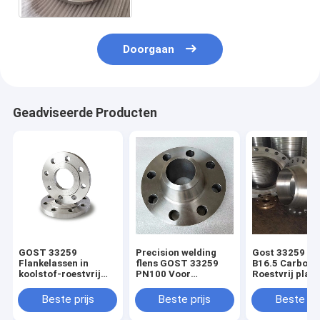
Doorgaan
Geadviseerde Producten
GOST 33259
Precision welding
Gost 33259 AN
Flankelassen in
flens GOST 33259
B16.5 Carbon 
koolstof-roestvrij
PN100 Voor
Roestvrij platt
staal of
leidingen
lashalsflens
legeringsstaal
verbindingen
Beste prijs
Beste prijs
Beste pri