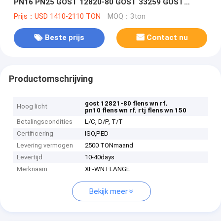
PN16 PN25 GOST 12820-80 GOST 33259 GOST
12821-80
Prijs：USD 1410-2110 TON
MOQ：3ton
Beste prijs
Contact nu
Productomschrijving
,
gost 12821-80 flens wn rf
Hoog licht
,
pn10 flens wn rf
rtj flens wn 150
Betalingscondities
L/C, D/P, T/T
Certificering
ISO,PED
Levering vermogen
2500 TONmaand
Levertijd
10-40days
Merknaam
XF-WN FLANGE
Bekijk meer