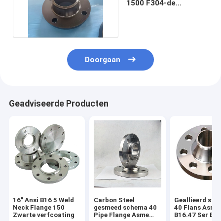
1500 F304-de
Pijpflenzen van de
Lashals
Doorgaan
Geadviseerde Producten
16" Ansi B16 5 Weld
Carbon Steel
Geallieerd sta
Neck Flange 150
gesmeed schema 40
40 Flans Asme
Zwarte verfcoating
Pipe Flange Asme
B16.47 Ser B b