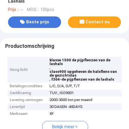
Lashals
Prijs：--
MOQ：100pcs
Beste prijs
Contact nu
Productomschrijving
klasse 1500 de pijpflenzen van de
lashals
,
Hoog licht
class900 opgeheven de halsflens van
de gezichtslas
,
f304-de pijpflenzen van de lashals
Betalingscondities
L/C, D/A, D/P, T/T
Certificering
TUV , ISO9001
Levering vermogen
2000-3000 ton per maand
Levertijd
30 DAGEN -40DAYS
Merknaam
XF
Bekijk meer