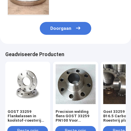
het flensgost33259 Roestvrije
staal ст.12х18 Н voor
Pijpverbinding
Doorgaan
Geadviseerde Producten
GOST 33259
Precision welding
Gost 33259 AN
Flankelassen in
flens GOST 33259
B16.5 Carbon 
koolstof-roestvrij
PN100 Voor
Roestvrij platt
staal of
leidingen
lashalsflens
legeringsstaal
verbindingen
Beste prijs
Beste prijs
Beste pri