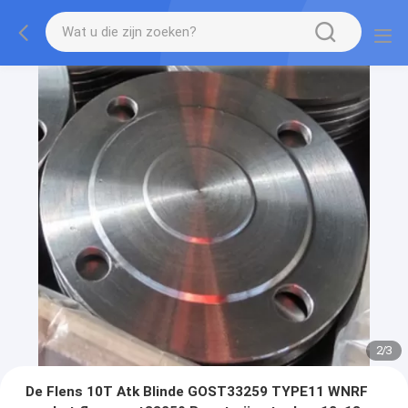
2
/
3
De Flens 10Т Atk Blinde GOST33259 TYPE11 WNRF