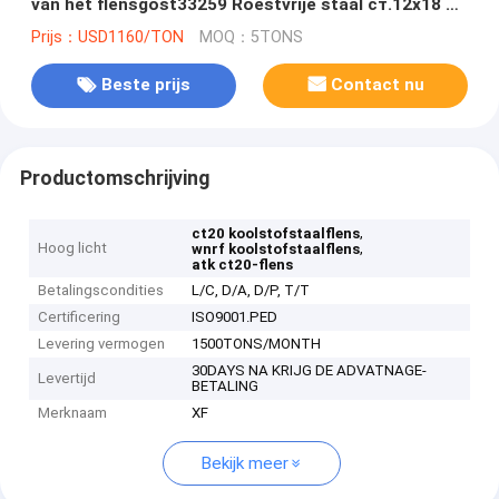
van het flensgost33259 Roestvrije staal ст.12х18 Н
voor Pijpverbinding
Prijs：USD1160/TON
MOQ：5TONS
Beste prijs
Contact nu
Productomschrijving
,
ct20 koolstofstaalflens
Hoog licht
,
wnrf koolstofstaalflens
atk ct20-flens
Betalingscondities
L/C, D/A, D/P, T/T
Certificering
ISO9001.PED
Levering vermogen
1500TONS/MONTH
30DAYS NA KRIJG DE ADVATNAGE-
Levertijd
BETALING
Merknaam
XF
Bekijk meer