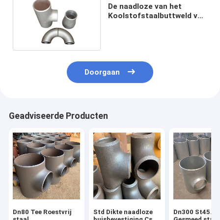
De naadloze van het
Koolstofstaalbuttweld van
DIN En10253 Sch10
Montage A234wpb
Doorgaan
Geadviseerde Producten
Dn80 Tee Roestvrij
Std Dikte naadloze
Dn300 St45.8
staal
buisbevestiging Cs
Gesmeed staal