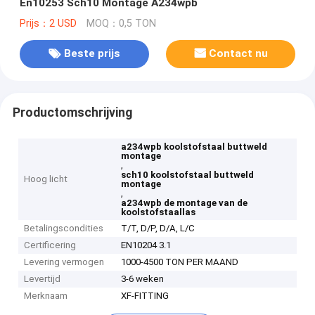
En10253 Sch10 Montage A234wpb
Prijs：2 USD
MOQ：0,5 TON
Beste prijs
Contact nu
Productomschrijving
a234wpb koolstofstaal buttweld
montage
,
sch10 koolstofstaal buttweld
Hoog licht
montage
,
a234wpb de montage van de
koolstofstaallas
Betalingscondities
T/T, D/P, D/A, L/C
Certificering
EN10204 3.1
Levering vermogen
1000-4500 TON PER MAAND
Levertijd
3-6 weken
Merknaam
XF-FITTING