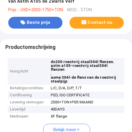
van Astm A105 de Zwarte Verf
Prijs：USD+2000-1750+TON
MOQ：5TON
Beste prijs
Contact nu
Productomschrijving
,
dn200 roestvrij staal304l flenzen
astm a105-roestvrij staal304l
flenzen
Hoog licht
,
asme 304l-de flens van de roestvrij
staalpijp
Betalingscondities
L/C, D/A, D/P, T/T
Certificering
PED, ISO CERTIFICATE
Levering vermogen
2500+TON+PER MAAND
Levertijd
40DAYS
Merknaam
XF flange
Bekijk meer