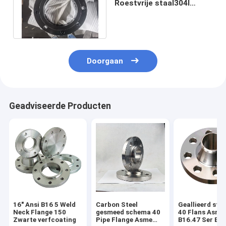
Roestvrije staal304l
Flenzen van Astm A105
de Zwarte Verf
Doorgaan
Geadviseerde Producten
16" Ansi B16 5 Weld
Carbon Steel
Geallieerd sta
Neck Flange 150
gesmeed schema 40
40 Flans Asme
Zwarte verfcoating
Pipe Flange Asme
B16.47 Ser B b