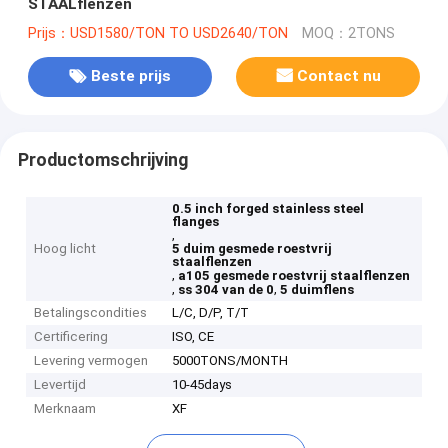
STAALflenzen
Prijs：USD1580/TON TO USD2640/TON
MOQ：2TONS
Beste prijs
Contact nu
Productomschrijving
0.5 inch forged stainless steel
flanges
,
Hoog licht
5 duim gesmede roestvrij
staalflenzen
,
a105 gesmede roestvrij staalflenzen
,
,
ss 304 van de 0
5 duimflens
Betalingscondities
L/C, D/P, T/T
Certificering
ISO, CE
Levering vermogen
5000TONS/MONTH
Levertijd
10-45days
Merknaam
XF