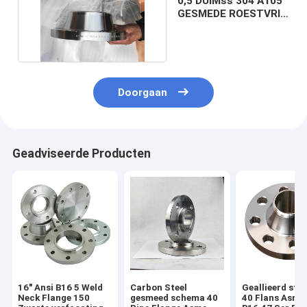
0,5 DUIMss 304 A105
GESMEDE ROESTVRIJ
STAALflenzen
Doorgaan
Geadviseerde Producten
16" Ansi B16 5 Weld
Carbon Steel
Geallieerd sta
Neck Flange 150
gesmeed schema 40
40 Flans Asme