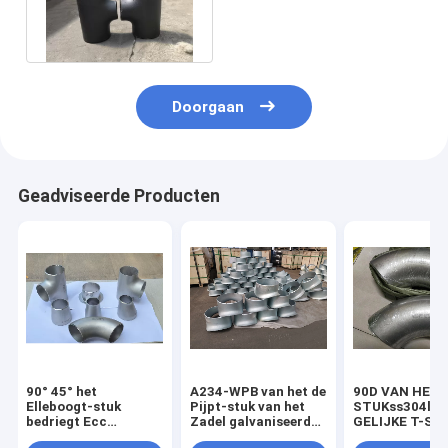
STUKzwarte VAN DE
KOOLSTOFSTAALpijp
Doorgaan
Geadviseerde Producten
90° 45° het
A234-WPB van het de
90D VAN HET 
Elleboogt-stuk
Pijpt-stuk van het
STUKss304l H
bedriegt Ecc
Zadel galvaniseerde
GELIJKE T-ST
Reductiemiddelenglb
de Naadloze Gelaste
VAN DE STAAL