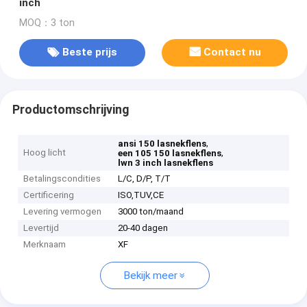
inch
MOQ：3 ton
Beste prijs
Contact nu
Productomschrijving
,
ansi 150 lasnekflens
Hoog licht
,
een 105 150 lasnekflens
lwn 3 inch lasnekflens
Betalingscondities
L/C, D/P, T/T
Certificering
ISO,TUV,CE
Levering vermogen
3000 ton/maand
Levertijd
20-40 dagen
Merknaam
XF
Bekijk meer